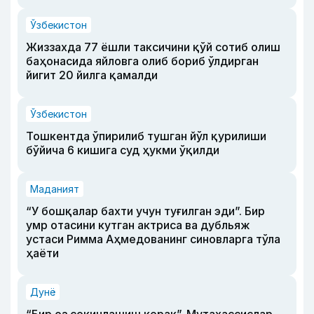
Ўзбекистон
Жиззахда 77 ёшли таксичини қўй сотиб олиш
баҳонасида яйловга олиб бориб ўлдирган
йигит 20 йилга қамалди
Ўзбекистон
Тошкентда ўпирилиб тушган йўл қурилиши
бўйича 6 кишига суд ҳукми ўқилди
Маданият
“У бошқалар бахти учун туғилган эди”. Бир
умр отасини кутган актриса ва дубльяж
устаси Римма Аҳмедованинг синовларга тўла
ҳаёти
Дунё