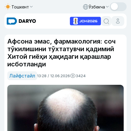
Тошкент
Ўзбекча
Афсона эмас, фармакология: соч
тўкилишини тўхтатувчи қадимий
Хитой гиёҳи ҳақидаги қарашлар
исботланди
Лайфстайл
13:28 / 12.06.2026
3424