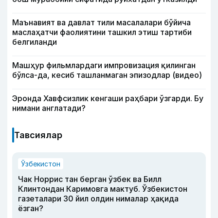
Маънавият ва давлат тили масалалари бўйича
маслаҳатчи фаолиятини ташкил этиш тартиби
белгиланди
Машҳур фильмлардаги импровизация қилинган
бўлса-да, кесиб ташланмаган эпизодлар (видео)
Эронда Хавфсизлик кенгаши раҳбари ўзгарди. Бу
нимани англатади?
Тавсиялар
Ўзбекистон
Чак Норрис тан берган ўзбек ва Билл
Клинтондан Каримовга мактуб. Ўзбекистон
газеталари 30 йил олдин нималар ҳақида
ёзган?