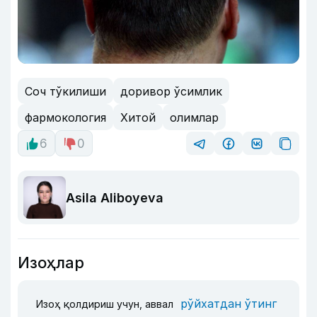
Соч тўкилиши
доривор ўсимлик
фармокология
Хитой
олимлар
6
0
Asila Aliboyeva
Изоҳлар
рўйхатдан ўтинг
Изоҳ қолдириш учун, аввал