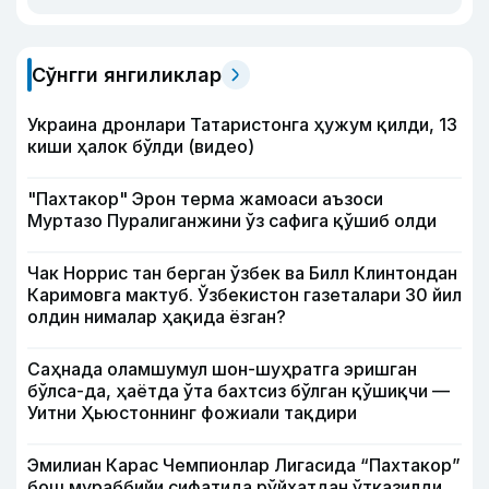
Сўнгги янгиликлар
Украина дронлари Татаристонга ҳужум қилди, 13
киши ҳалок бўлди (видео)
"Пахтакор" Эрон терма жамоаси аъзоси
Муртазо Пуралиганжини ўз сафига қўшиб олди
Чак Норрис тан берган ўзбек ва Билл Клинтондан
Каримовга мактуб. Ўзбекистон газеталари 30 йил
олдин нималар ҳақида ёзган?
Саҳнада оламшумул шон-шуҳратга эришган
бўлса-да, ҳаётда ўта бахтсиз бўлган қўшиқчи —
Уитни Ҳьюстоннинг фожиали тақдири
Эмилиан Карас Чемпионлар Лигасида “Пахтакор”
бош мураббийи сифатида рўйхатдан ўтказилди