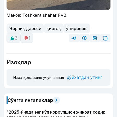
Манба: Toshkent shahar FVB
Чирчиқ дарёси
қирғоқ
ўпирилиш
3
1
Изоҳлар
рўйхатдан ўтинг
Изоҳ қолдириш учун, аввал
Сўнгги янгиликлар
“2025-йилда энг кўп коррупцион жиноят содир