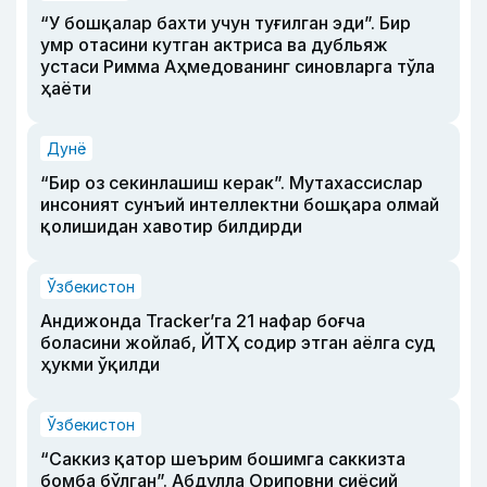
“У бошқалар бахти учун туғилган эди”. Бир
умр отасини кутган актриса ва дубльяж
устаси Римма Аҳмедованинг синовларга тўла
ҳаёти
Дунё
“Бир оз секинлашиш керак”. Мутахассислар
инсоният сунъий интеллектни бошқара олмай
қолишидан хавотир билдирди
Ўзбекистон
Андижонда Tracker’га 21 нафар боғча
боласини жойлаб, ЙТҲ содир этган аёлга суд
ҳукми ўқилди
Ўзбекистон
“Саккиз қатор шеърим бошимга саккизта
бомба бўлган”. Абдулла Ориповни сиёсий