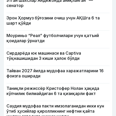
этган шахслар Андижонда аниқланган” —
сенатор
Эрон Ҳормуз бўғозини очиш учун АҚШга 6 та
шарт қўйди
Моуриньо “Реал” футболчилари учун қатъий
қоидалар ўрнатди
Сирдарёда юк машинаси ва Captiva
тўқнашишидан 3 киши ҳалок бўлди
Тайван 2027 йилда мудофаа харажатларини 16
фоизга оширади
Таниқли режиссёр Кристофер Нолан ҳақида
кўпчилик билмайдиган 6 та қизиқарли факт
Саудия мудофаа пакти имзолаганидан икки кун
ўтиб ҳусийлар қиролликнинг нефтни қайта