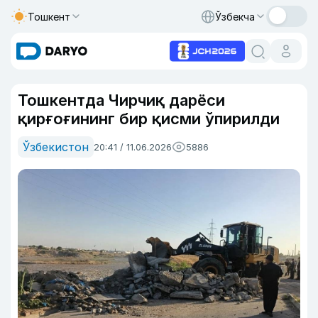
Тошкент
Ўзбекча
Тошкентда Чирчиқ дарёси
қирғоғининг бир қисми ўпирилди
Ўзбекистон
20:41 / 11.06.2026
5886