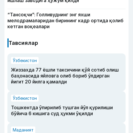
ишлаш заводига ҳужум қилди
“Тансоқчи”: Голливуднинг энг яхши
мелодрамаларидан бирининг кадр ортида қолиб
кетган воқеалари
Тавсиялар
Ўзбекистон
Жиззахда 77 ёшли таксичини қўй сотиб олиш
баҳонасида яйловга олиб бориб ўлдирган
йигит 20 йилга қамалди
Ўзбекистон
Тошкентда ўпирилиб тушган йўл қурилиши
бўйича 6 кишига суд ҳукми ўқилди
Маданият