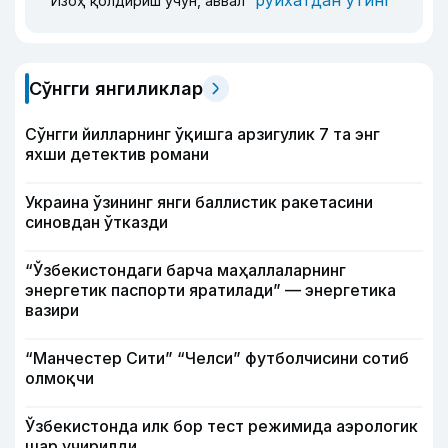
рўйхатдан ўтинг
Изоҳ қолдириш учун, аввал
Сўнгги янгиликлар
Сўнгги йилларнинг ўқишга арзигулик 7 та энг
яхши детектив романи
Украина ўзининг янги баллистик ракетасини
синовдан ўтказди
“Ўзбекистондаги барча маҳаллаларнинг
энергетик паспорти яратилади” — энергетика
вазири
“Манчестер Сити” “Челси” футболчисини сотиб
олмоқчи
Ўзбекистонда илк бор тест режимида аэрологик
шар учирилди