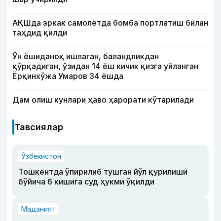
АҚШда эркак самолётда бомба портлатиш билан
таҳдид қилди
Ўн ёшиданоқ ишлаган, баландликдан
қўрқадиган, ўзидан 14 ёш кичик қизга уйланган
Ёрқинхўжа Умаров 34 ёшда
Дам олиш кунлари ҳаво ҳарорати кўтарилади
Тавсиялар
Ўзбекистон
Тошкентда ўпирилиб тушган йўл қурилиши
бўйича 6 кишига суд ҳукми ўқилди
Маданият