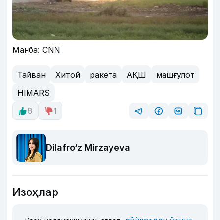
Манба: CNN
Тайван
Хитой
ракета
АҚШ
машғулот
HIMARS
8
1
Dilafro‘z Mirzayeva
Изоҳлар