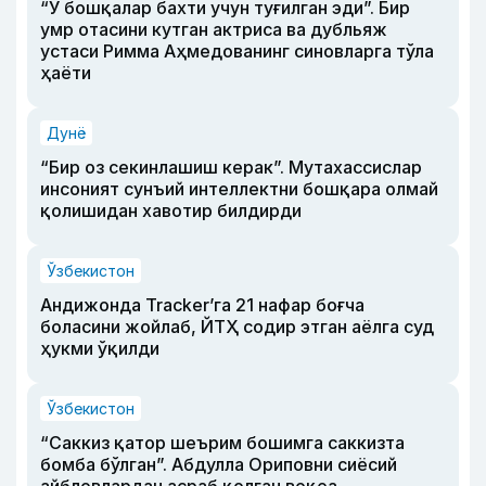
“У бошқалар бахти учун туғилган эди”. Бир
умр отасини кутган актриса ва дубльяж
устаси Римма Аҳмедованинг синовларга тўла
ҳаёти
Дунё
“Бир оз секинлашиш керак”. Мутахассислар
инсоният сунъий интеллектни бошқара олмай
қолишидан хавотир билдирди
Ўзбекистон
Андижонда Tracker’га 21 нафар боғча
боласини жойлаб, ЙТҲ содир этган аёлга суд
ҳукми ўқилди
Ўзбекистон
“Саккиз қатор шеърим бошимга саккизта
бомба бўлган”. Абдулла Ориповни сиёсий
айбловлардан асраб қолган воқеа