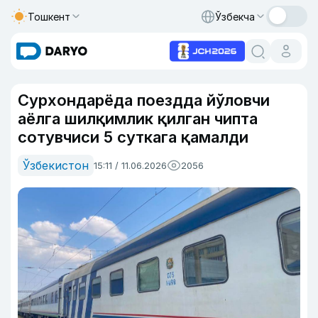
Тошкент
Ўзбекча
Сурхондарёда поездда йўловчи
аёлга шилқимлик қилган чипта
сотувчиси 5 суткага қамалди
Ўзбекистон
15:11 / 11.06.2026
2056