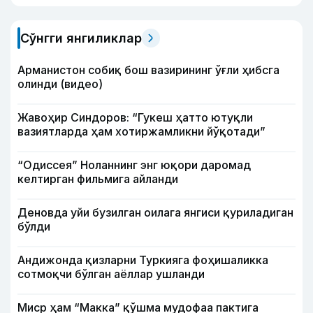
Сўнгги янгиликлар
Арманистон собиқ бош вазирининг ўғли ҳибсга
олинди (видео)
Жавоҳир Синдоров: “Гукеш ҳатто ютуқли
вазиятларда ҳам хотиржамликни йўқотади”
“Одиссея” Ноланнинг энг юқори даромад
келтирган фильмига айланди
Деновда уйи бузилган оилага янгиси қуриладиган
бўлди
Андижонда қизларни Туркияга фоҳишаликка
сотмоқчи бўлган аёллар ушланди
Миср ҳам “Макка” қўшма мудофаа пактига