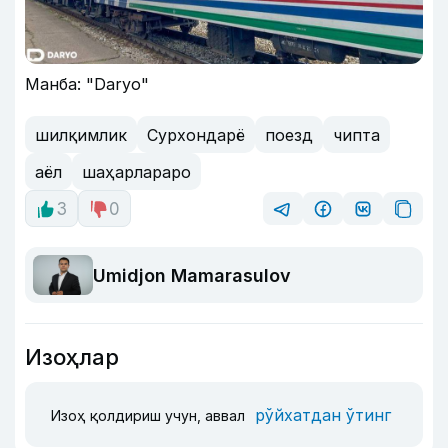
Манба: "Daryo"
шилқимлик
Сурхондарё
поезд
чипта
аёл
шаҳарлараро
3
0
Umidjon Mamarasulov
Изоҳлар
рўйхатдан ўтинг
Изоҳ қолдириш учун, аввал