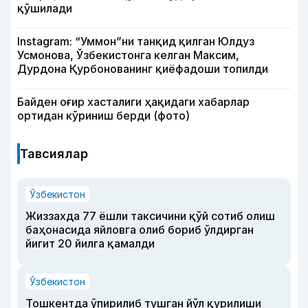
қўшилади
Instagram: “Уммон”ни танқид қилган Юлдуз
Усмонова, Ўзбекистонга келган Максим,
Дурдона Қурбонованинг қиёфадоши топилди
Байден оғир хасталиги ҳақидаги хабарлар
ортидан кўриниш берди (фото)
Тавсиялар
Ўзбекистон
Жиззахда 77 ёшли таксичини қўй сотиб олиш
баҳонасида яйловга олиб бориб ўлдирган
йигит 20 йилга қамалди
Ўзбекистон
Тошкентда ўпирилиб тушган йўл қурилиши