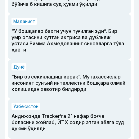
бўйича 6 кишига суд ҳукми ўқилди
Маданият
“У бошқалар бахти учун туғилган эди”. Бир
умр отасини кутган актриса ва дубльяж
устаси Римма Аҳмедованинг синовларга тўла
ҳаёти
Дунё
“Бир оз секинлашиш керак”. Мутахассислар
инсоният сунъий интеллектни бошқара олмай
қолишидан хавотир билдирди
Ўзбекистон
Андижонда Tracker’га 21 нафар боғча
боласини жойлаб, ЙТҲ содир этган аёлга суд
ҳукми ўқилди