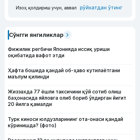
рўйхатдан ўтинг
Изоҳ қолдириш учун, аввал
Сўнгги янгиликлар
Фижилик регбичи Японияда иссиқ уриши
оқибатида вафот этди
Ҳафта бошида қандай об-ҳаво кутилаётгани
маълум қилинди
Жиззахда 77 ёшли таксичини қўй сотиб олиш
баҳонасида яйловга олиб бориб ўлдирган йигит
20 йилга қамалди
Турк киноси юлдузларининг ота-онаси қандай
кўринишда? (фото)