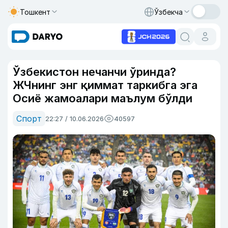
Тошкент
Ўзбекча
Ўзбекистон нечанчи ўринда?
ЖЧнинг энг қиммат таркибга эга
Осиё жамоалари маълум бўлди
Спорт
22:27 / 10.06.2026
40597