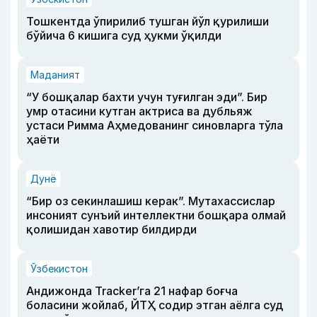
Тошкентда ўпирилиб тушган йўл қурилиши
бўйича 6 кишига суд ҳукми ўқилди
Маданият
“У бошқалар бахти учун туғилган эди”. Бир
умр отасини кутган актриса ва дубльяж
устаси Римма Аҳмедованинг синовларга тўла
ҳаёти
Дунё
“Бир оз секинлашиш керак”. Мутахассислар
инсоният сунъий интеллектни бошқара олмай
қолишидан хавотир билдирди
Ўзбекистон
Андижонда Tracker’га 21 нафар боғча
боласини жойлаб, ЙТҲ содир этган аёлга суд