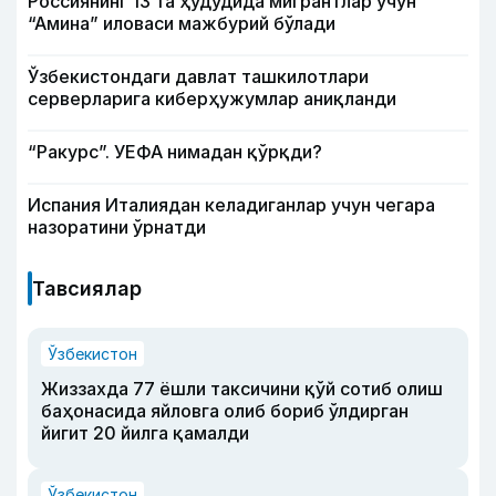
Россиянинг 13 та ҳудудида мигрантлар учун
“Амина” иловаси мажбурий бўлади
Ўзбекистондаги давлат ташкилотлари
серверларига киберҳужумлар аниқланди
“Ракурс”. УЕФА нимадан қўрқди?
Испания Италиядан келадиганлар учун чегара
назоратини ўрнатди
Тавсиялар
Ўзбекистон
Жиззахда 77 ёшли таксичини қўй сотиб олиш
баҳонасида яйловга олиб бориб ўлдирган
йигит 20 йилга қамалди
Ўзбекистон