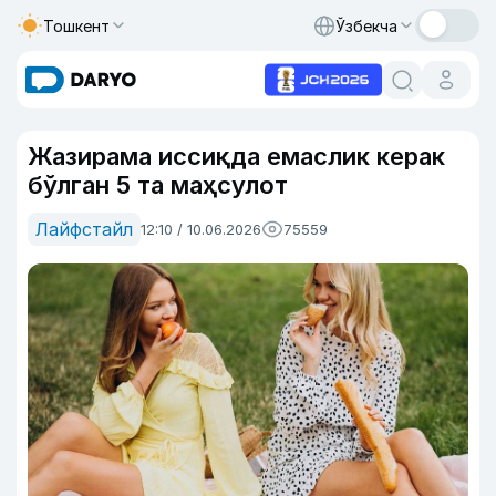
Тошкент
Ўзбекча
Жазирама иссиқда емаслик керак
бўлган 5 та маҳсулот
Лайфстайл
12:10 / 10.06.2026
75559