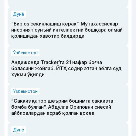
Дунё
“Бир оз секинлашиш керак”. Мутахассислар
инсоният сунъий интеллектни бошқара олмай
қолишидан хавотир билдирди
Ўзбекистон
Андижонда Tracker’га 21 нафар боғча
боласини жойлаб, ЙТҲ содир этган аёлга суд
ҳукми ўқилди
Ўзбекистон
“Саккиз қатор шеърим бошимга саккизта
бомба бўлган”. Абдулла Ориповни сиёсий
айбловлардан асраб қолган воқеа
Дунё