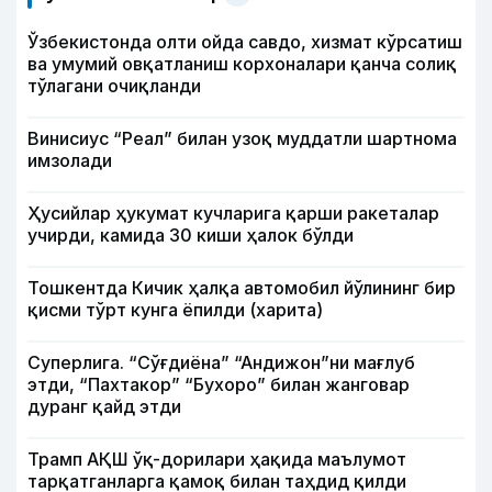
Ўзбекистонда олти ойда савдо, хизмат кўрсатиш
ва умумий овқатланиш корхоналари қанча солиқ
тўлагани очиқланди
Винисиус “Реал” билан узоқ муддатли шартнома
имзолади
Ҳусийлар ҳукумат кучларига қарши ракеталар
учирди, камида 30 киши ҳалок бўлди
Тошкентда Кичик ҳалқа автомобил йўлининг бир
қисми тўрт кунга ёпилди (харита)
Суперлига. “Сўғдиёна” “Андижон”ни мағлуб
этди, “Пахтакор” “Бухоро” билан жанговар
дуранг қайд этди
Трамп АҚШ ўқ-дорилари ҳақида маълумот
тарқатганларга қамоқ билан таҳдид қилди