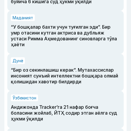
бўйича 6 кишига суд ҳукми ўқилди
Маданият
“У бошқалар бахти учун туғилган эди”. Бир
умр отасини кутган актриса ва дубльяж
устаси Римма Аҳмедованинг синовларга тўла
ҳаёти
Дунё
“Бир оз секинлашиш керак”. Мутахассислар
инсоният сунъий интеллектни бошқара олмай
қолишидан хавотир билдирди
Ўзбекистон
Андижонда Tracker’га 21 нафар боғча
боласини жойлаб, ЙТҲ содир этган аёлга суд
ҳукми ўқилди