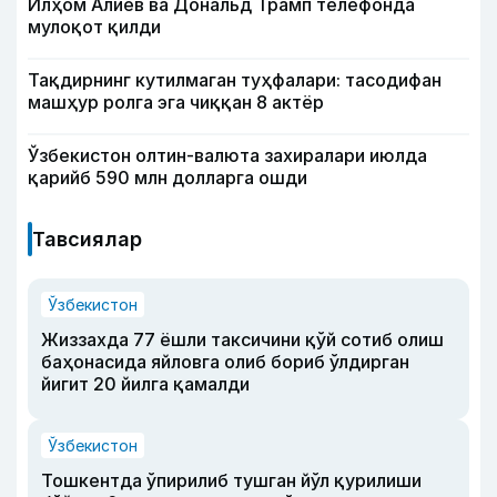
Илҳом Алиев ва Дональд Трамп телефонда
мулоқот қилди
Тақдирнинг кутилмаган туҳфалари: тасодифан
машҳур ролга эга чиққан 8 актёр
Ўзбекистон олтин-валюта захиралари июлда
қарийб 590 млн долларга ошди
Тавсиялар
Ўзбекистон
Жиззахда 77 ёшли таксичини қўй сотиб олиш
баҳонасида яйловга олиб бориб ўлдирган
йигит 20 йилга қамалди
Ўзбекистон
Тошкентда ўпирилиб тушган йўл қурилиши