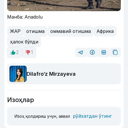
Манба: Anadolu
ЖАР
отишма
оммавий отишма
Африка
ҳалок бўлди
2
1
Dilafro‘z Mirzayeva
Изоҳлар
рўйхатдан ўтинг
Изоҳ қолдириш учун, аввал