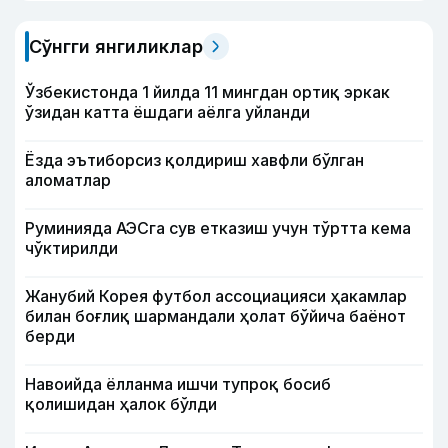
Сўнгги янгиликлар
Ўзбекистонда 1 йилда 11 мингдан ортиқ эркак
ўзидан катта ёшдаги аёлга уйланди
Ёзда эътиборсиз қолдириш хавфли бўлган
аломатлар
Руминияда АЭСга сув етказиш учун тўртта кема
чўктирилди
Жанубий Корея футбол ассоциацияси ҳакамлар
билан боғлиқ шармандали ҳолат бўйича баёнот
берди
Навоийда ёлланма ишчи тупроқ босиб
қолишидан ҳалок бўлди