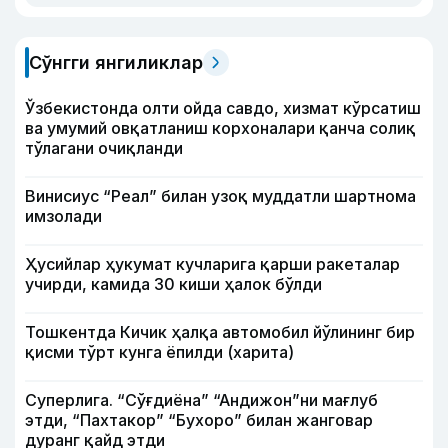
Сўнгги янгиликлар
Ўзбекистонда олти ойда савдо, хизмат кўрсатиш
ва умумий овқатланиш корхоналари қанча солиқ
тўлагани очиқланди
Винисиус “Реал” билан узоқ муддатли шартнома
имзолади
Ҳусийлар ҳукумат кучларига қарши ракеталар
учирди, камида 30 киши ҳалок бўлди
Тошкентда Кичик ҳалқа автомобил йўлининг бир
қисми тўрт кунга ёпилди (харита)
Суперлига. “Сўғдиёна” “Андижон”ни мағлуб
этди, “Пахтакор” “Бухоро” билан жанговар
дуранг қайд этди