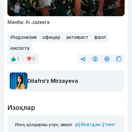
Манба: Al Jazeera
Индонезия
офицер
активист
фаол
кислота
5
0
Dilafro‘z Mirzayeva
Изоҳлар
рўйхатдан ўтинг
Изоҳ қолдириш учун, аввал