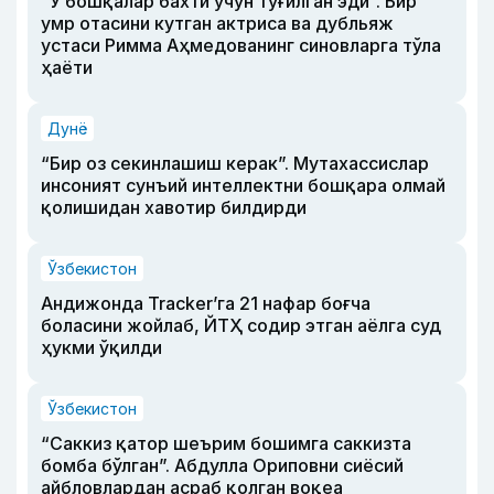
“У бошқалар бахти учун туғилган эди”. Бир
умр отасини кутган актриса ва дубльяж
устаси Римма Аҳмедованинг синовларга тўла
ҳаёти
Дунё
“Бир оз секинлашиш керак”. Мутахассислар
инсоният сунъий интеллектни бошқара олмай
қолишидан хавотир билдирди
Ўзбекистон
Андижонда Tracker’га 21 нафар боғча
боласини жойлаб, ЙТҲ содир этган аёлга суд
ҳукми ўқилди
Ўзбекистон
“Саккиз қатор шеърим бошимга саккизта
бомба бўлган”. Абдулла Ориповни сиёсий
айбловлардан асраб қолган воқеа