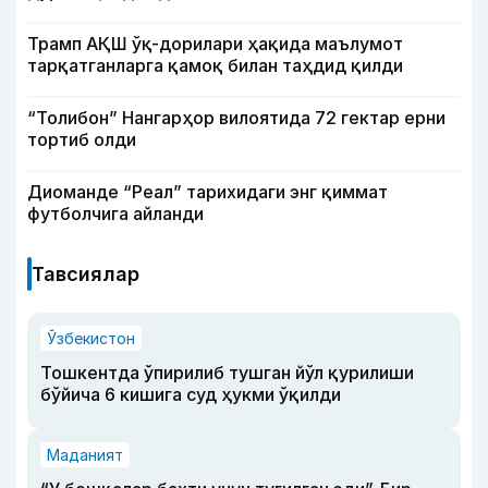
Трамп АҚШ ўқ-дорилари ҳақида маълумот
тарқатганларга қамоқ билан таҳдид қилди
“Толибон” Нангарҳор вилоятида 72 гектар ерни
тортиб олди
Диоманде “Реал” тарихидаги энг қиммат
футболчига айланди
Тавсиялар
Ўзбекистон
Тошкентда ўпирилиб тушган йўл қурилиши
бўйича 6 кишига суд ҳукми ўқилди
Маданият