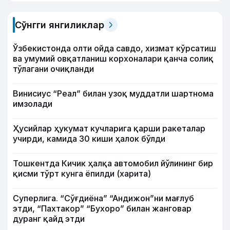
Сўнгги янгиликлар
Ўзбекистонда олти ойда савдо, хизмат кўрсатиш
ва умумий овқатланиш корхоналари қанча солиқ
тўлагани очиқланди
Винисиус “Реал” билан узоқ муддатли шартнома
имзолади
Ҳусийлар ҳукумат кучларига қарши ракеталар
учирди, камида 30 киши ҳалок бўлди
Тошкентда Кичик ҳалқа автомобил йўлининг бир
қисми тўрт кунга ёпилди (харита)
Суперлига. “Сўғдиёна” “Андижон”ни мағлуб
этди, “Пахтакор” “Бухоро” билан жанговар
дуранг қайд этди