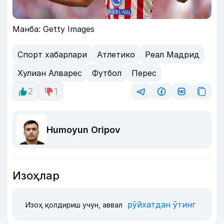
Манба: Getty Images
Спорт хабарлари
Атлетико
Реал Мадрид
Хулиан Алварес
Футбол
Перес
2
1
Humoyun Oripov
Изоҳлар
рўйхатдан ўтинг
Изоҳ қолдириш учун, аввал