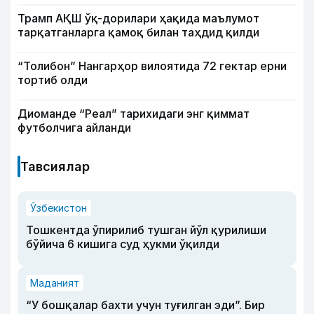
Трамп АҚШ ўқ-дорилари ҳақида маълумот
тарқатганларга қамоқ билан таҳдид қилди
“Толибон” Нангарҳор вилоятида 72 гектар ерни
тортиб олди
Диоманде “Реал” тарихидаги энг қиммат
футболчига айланди
Тавсиялар
Ўзбекистон
Тошкентда ўпирилиб тушган йўл қурилиши
бўйича 6 кишига суд ҳукми ўқилди
Маданият
“У бошқалар бахти учун туғилган эди”. Бир