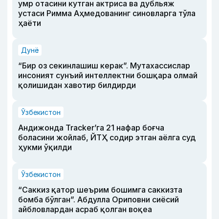
умр отасини кутган актриса ва дубльяж
устаси Римма Аҳмедованинг синовларга тўла
ҳаёти
Дунё
“Бир оз секинлашиш керак”. Мутахассислар
инсоният сунъий интеллектни бошқара олмай
қолишидан хавотир билдирди
Ўзбекистон
Андижонда Tracker’га 21 нафар боғча
боласини жойлаб, ЙТҲ содир этган аёлга суд
ҳукми ўқилди
Ўзбекистон
“Саккиз қатор шеърим бошимга саккизта
бомба бўлган”. Абдулла Ориповни сиёсий
айбловлардан асраб қолган воқеа