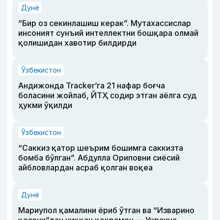
Дунё
“Бир оз секинлашиш керак”. Мутахассислар
инсоният сунъий интеллектни бошқара олмай
қолишидан хавотир билдирди
Ўзбекистон
Андижонда Tracker’га 21 нафар боғча
боласини жойлаб, ЙТҲ содир этган аёлга суд
ҳукми ўқилди
Ўзбекистон
“Саккиз қатор шеърим бошимга саккизта
бомба бўлган”. Абдулла Ориповни сиёсий
айбловлардан асраб қолган воқеа
Дунё
Мариупол қамалини ёриб ўтган ва “Изварино