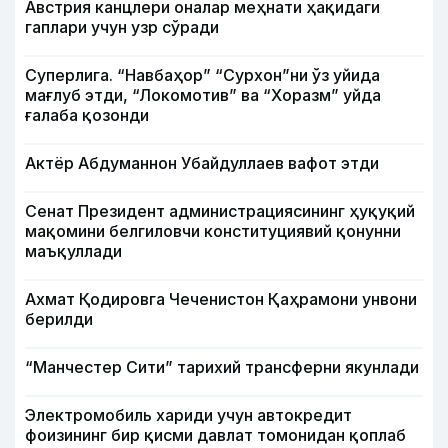
Австрия канцлери оналар меҳнати ҳақидаги
гаплари учун узр сўради
Суперлига. “Навбаҳор” “Сурхон”ни ўз уйида
мағлуб этди, “Локомотив” ва “Хоразм” уйда
ғалаба қозонди
Актёр Абду­маннон Убайдуллаев вафот этди
Сенат Президент администрациясининг ҳуқуқий
мақомини белгиловчи конституциявий қонунни
маъқуллади
Ахмат Қодировга Чеченистон Қаҳрамони унвони
берилди
“Манчестер Сити” тарихий трансферни якунлади
Электромобиль хариди учун автокредит
фоизининг бир қисми давлат томонидан қоплаб