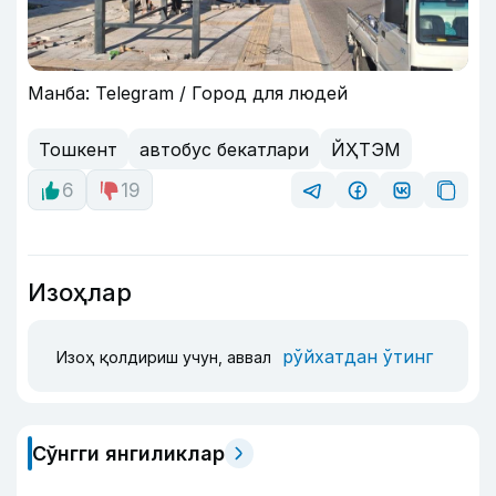
Манба: Telegram / Город для людей
Тошкент
автобус бекатлари
ЙҲТЭМ
6
19
Изоҳлар
рўйхатдан ўтинг
Изоҳ қолдириш учун, аввал
Сўнгги янгиликлар