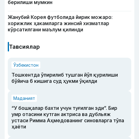
берилиши мумкин
Жанубий Корея футболида йирик можаро:
хорижлик ҳакамларга жинсий хизматлар
кўрсатилгани маълум қилинди
Тавсиялар
Ўзбекистон
Тошкентда ўпирилиб тушган йўл қурилиши
бўйича 6 кишига суд ҳукми ўқилди
Маданият
“У бошқалар бахти учун туғилган эди”. Бир
умр отасини кутган актриса ва дубльяж
устаси Римма Аҳмедованинг синовларга тўла
ҳаёти