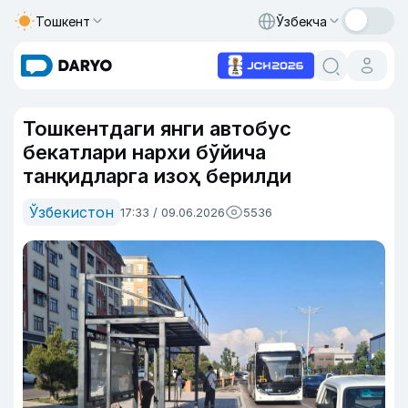
Тошкент
Ўзбекча
Тошкентдаги янги автобус
бекатлари нархи бўйича
танқидларга изоҳ берилди
Ўзбекистон
17:33 / 09.06.2026
5536