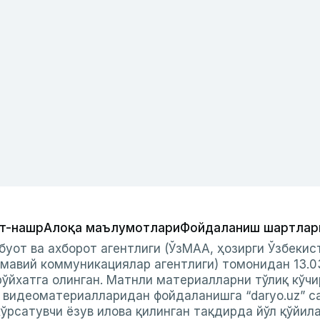
т-нашр
Алоқа маълумотлари
Фойдаланиш шартлар
буот ва ахборот агентлиги (ЎзМАА, ҳозирги Ўзбеки
мавий коммуникациялар агентлиги) томонидан 13.0
ўйхатга олинган. Матнли материалларни тўлиқ кўчи
и видеоматериалларидан фойдаланишга “daryo.uz” с
ўрсатувчи ёзув илова қилинган тақдирда йўл қўйил