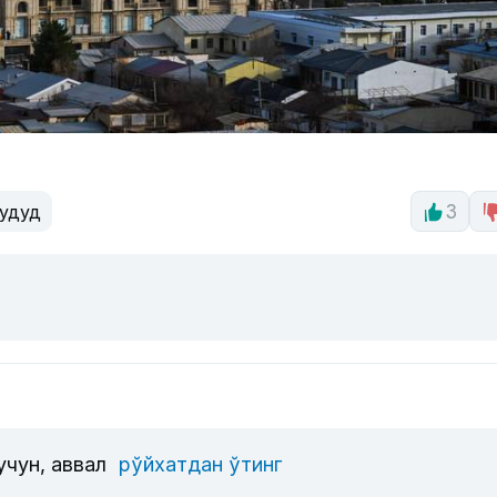
удуд
3
учун, аввал
рўйхатдан ўтинг