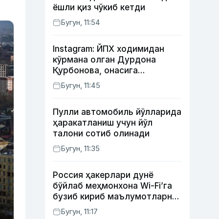
ёшли қиз чўкиб кетди
Бугун, 11:54
Instagram: ЙПХ ходимидан
кўрмана олган Дурдона
Қурбонова, онасига
кутилмаган совға тайёрлаган
Бугун, 11:45
Умид винес, хонанда Райҳон
нимадан хафа?
Пулли автомобиль йўлларида
ҳаракатланиш учун йўл
талони сотиб олинади
Бугун, 11:35
Россия ҳакерлари дунё
бўйлаб меҳмонхона Wi-Fi’га
бузиб кириб маълумотларни
ўғирламоқда — Microsoft
Бугун, 11:17