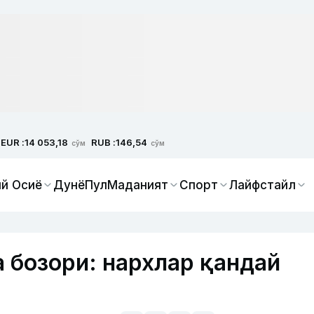
EUR :
RUB :
14 053,18
146,54
сўм
сўм
й Осиё
Дунё
Пул
Маданият
Спорт
Лайфстайл
 бозори: нархлар қандай