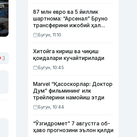
87 млн евро ва 5 йиллик
шартнома: “Арсенал” Бруно
трансферини ижобий ҳал
қилди
Бугун, 11:10
Хитойга кириш ва чиқиш
қоидалари кучайтирилади
3
Бугун, 10:45
Marvel “Қасоскорлар: Доктор
Дум” фильмининг илк
трейлерини намойиш этди
Бугун, 10:44
“Ўзгидромет” 7 августга об-
ҳаво прогнозини эълон қилди