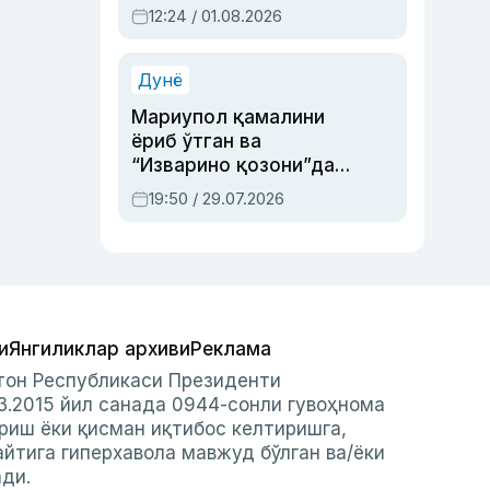
Абдулла Ориповни
12:24 / 01.08.2026
сиёсий айбловлардан
асраб қолган воқеа
Дунё
Мариупол қамалини
ёриб ўтган ва
“Изварино қозони”дан
чиққан қаҳрамон —
19:50 / 29.07.2026
Украина армияси бош
қўмондони Драпатий
ҳақида
и
Янгиликлар архиви
Реклама
стон Республикаси Президенти
3.2015 йил санада 0944-сонли гувоҳнома
риш ёки қисман иқтибос келтиришга,
айтига гиперхавола мавжуд бўлган ва/ёки
ади.