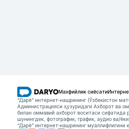
Махфийлик сиёсати
Интерне
“Дарё” интернет-нашрининг (Ўзбекистон мат
Администрацияси ҳузуридаги Ахборот ва ом
билан оммавий ахборот воситаси сифатида р
шунингдек, фотографик, график, аудио ва/ёк
“Дарё” интернет-нашрининг муаллифлигини к