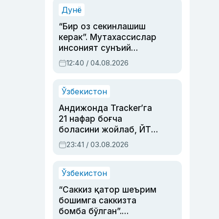
синовларга тўла ҳаёти
Дунё
“Бир оз секинлашиш
керак”. Мутахассислар
инсоният сунъий
интеллектни бошқара
12:40 / 04.08.2026
олмай қолишидан
хавотир билдирди
Ўзбекистон
Андижонда Tracker’га
21 нафар боғча
боласини жойлаб, ЙТҲ
содир этган аёлга суд
23:41 / 03.08.2026
ҳукми ўқилди
Ўзбекистон
“Саккиз қатор шеърим
бошимга саккизта
бомба бўлган”.