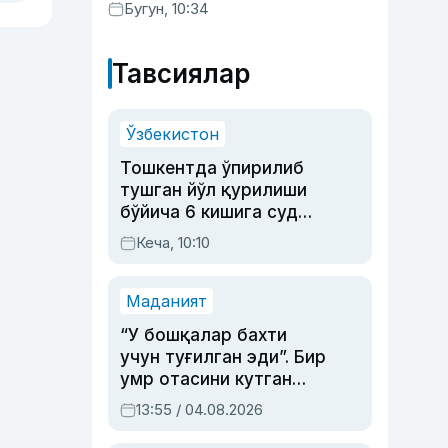
Бугун, 10:34
Тавсиялар
Ўзбекистон
Тошкентда ўпирилиб
тушган йўл қурилиши
бўйича 6 кишига суд
ҳукми ўқилди
Кеча, 10:10
Маданият
“У бошқалар бахти
учун туғилган эди”. Бир
умр отасини кутган
актриса ва дубльяж
13:55 / 04.08.2026
устаси Римма
Аҳмедованинг