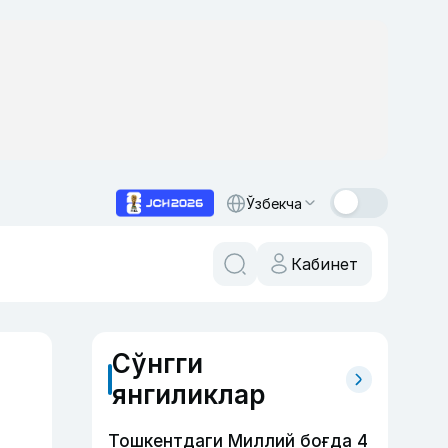
Ўзбекча
Кабинет
Сўнгги
янгиликлар
Тошкентдаги Миллий боғда 4