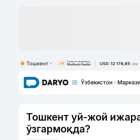
Тошкент
USD :
12 178,85
сўм
Ўзбекистон
Маркази
Тошкент уй-жой ижара
ўзгармоқда?