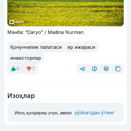
Манба: “Daryo” / Madina Nurman
Қонунчилик палатаси
ер ижараси
инвесторлар
0
7
Изоҳлар
рўйхатдан ўтинг
Изоҳ қолдириш учун, аввал