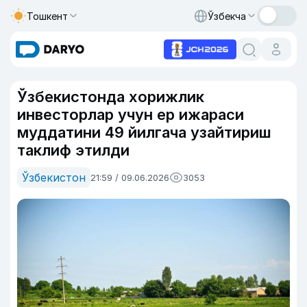
Тошкент
Ўзбекча
Ўзбекистонда хорижлик
инвесторлар учун ер ижараси
муддатини 49 йилгача узайтириш
таклиф этилди
Ўзбекистон
21:59 / 09.06.2026
3053