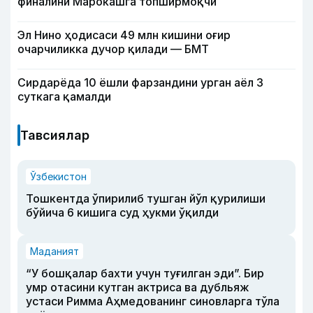
финалини Марокашга топширмоқчи
Эл Нино ҳодисаси 49 млн кишини оғир
очарчиликка дучор қилади — БМТ
Сирдарёда 10 ёшли фарзандини урган аёл 3
суткага қамалди
Тавсиялар
Ўзбекистон
Тошкентда ўпирилиб тушган йўл қурилиши
бўйича 6 кишига суд ҳукми ўқилди
Маданият
“У бошқалар бахти учун туғилган эди”. Бир
умр отасини кутган актриса ва дубльяж
устаси Римма Аҳмедованинг синовларга тўла