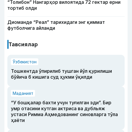
“Толибон” Нангарҳор вилоятида 72 гектар ерни
тортиб олди
Диоманде “Реал” тарихидаги энг қиммат
футболчига айланди
Тавсиялар
Ўзбекистон
Тошкентда ўпирилиб тушган йўл қурилиши
бўйича 6 кишига суд ҳукми ўқилди
Маданият
“У бошқалар бахти учун туғилган эди”. Бир
умр отасини кутган актриса ва дубльяж
устаси Римма Аҳмедованинг синовларга тўла
ҳаёти