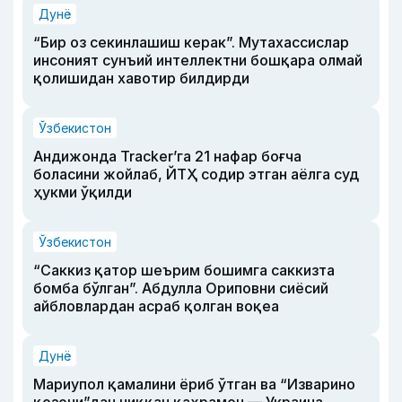
Дунё
“Бир оз секинлашиш керак”. Мутахассислар
инсоният сунъий интеллектни бошқара олмай
қолишидан хавотир билдирди
Ўзбекистон
Андижонда Tracker’га 21 нафар боғча
боласини жойлаб, ЙТҲ содир этган аёлга суд
ҳукми ўқилди
Ўзбекистон
“Саккиз қатор шеърим бошимга саккизта
бомба бўлган”. Абдулла Ориповни сиёсий
айбловлардан асраб қолган воқеа
Дунё
Мариупол қамалини ёриб ўтган ва “Изварино