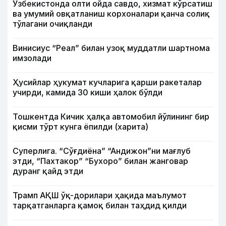
Ўзбекистонда олти ойда савдо, хизмат кўрсатиш
ва умумий овқатланиш корхоналари қанча солиқ
тўлагани очиқланди
Винисиус “Реал” билан узоқ муддатли шартнома
имзолади
Ҳусийлар ҳукумат кучларига қарши ракеталар
учирди, камида 30 киши ҳалок бўлди
Тошкентда Кичик ҳалқа автомобил йўлининг бир
қисми тўрт кунга ёпилди (харита)
Суперлига. “Сўғдиёна” “Андижон”ни мағлуб
этди, “Пахтакор” “Бухоро” билан жанговар
дуранг қайд этди
Трамп АҚШ ўқ-дорилари ҳақида маълумот
тарқатганларга қамоқ билан таҳдид қилди