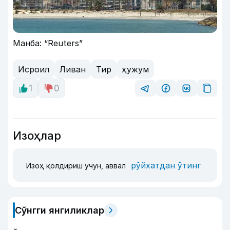
Манба: “Reuters”
Исроил
Ливан
Тир
ҳужум
1
0
Изоҳлар
рўйхатдан ўтинг
Изоҳ қолдириш учун, аввал
Сўнгги янгиликлар