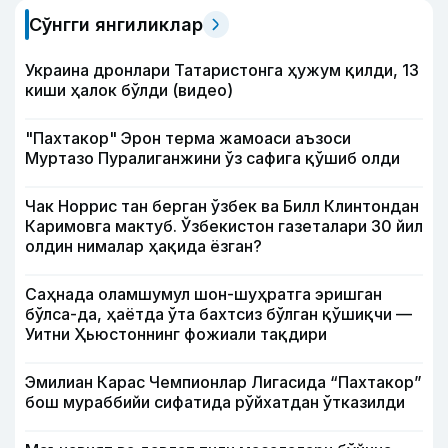
Сўнгги янгиликлар
Украина дронлари Татаристонга ҳужум қилди, 13
киши ҳалок бўлди (видео)
"Пахтакор" Эрон терма жамоаси аъзоси
Муртазо Пуралиганжини ўз сафига қўшиб олди
Чак Норрис тан берган ўзбек ва Билл Клинтондан
Каримовга мактуб. Ўзбекистон газеталари 30 йил
олдин нималар ҳақида ёзган?
Саҳнада оламшумул шон-шуҳратга эришган
бўлса-да, ҳаётда ўта бахтсиз бўлган қўшиқчи —
Уитни Ҳьюстоннинг фожиали тақдири
Эмилиан Карас Чемпионлар Лигасида “Пахтакор”
бош мураббийи сифатида рўйхатдан ўтказилди