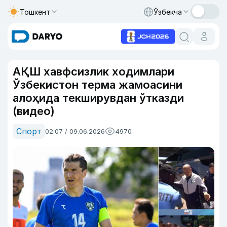
Тошкент
Ўзбекча
АҚШ хавфсизлик ходимлари
Ўзбекистон терма жамоасини
алоҳида текширувдан ўтказди
(видео)
Спорт
02:07 / 09.06.2026
4970