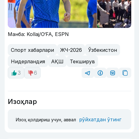
Манба: Kollaj/O‘FA, ESPN
Спорт хабарлари
ЖЧ-2026
Ўзбекистон
Нидерландия
АҚШ
Текширув
3
6
Изоҳлар
рўйхатдан ўтинг
Изоҳ қолдириш учун, аввал