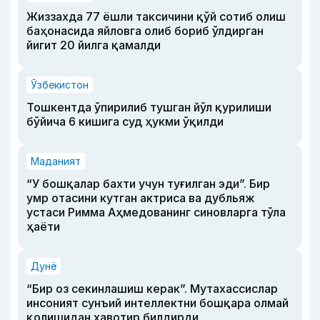
Жиззахда 77 ёшли таксичини қўй сотиб олиш
баҳонасида яйловга олиб бориб ўлдирган
йигит 20 йилга қамалди
Ўзбекистон
Тошкентда ўпирилиб тушган йўл қурилиши
бўйича 6 кишига суд ҳукми ўқилди
Маданият
“У бошқалар бахти учун туғилган эди”. Бир
умр отасини кутган актриса ва дубльяж
устаси Римма Аҳмедованинг синовларга тўла
ҳаёти
Дунё
“Бир оз секинлашиш керак”. Мутахассислар
инсоният сунъий интеллектни бошқара олмай
қолишидан хавотир билдирди