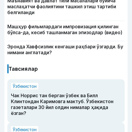
Маънавият ва давлат тили масалалари бўйича
маслаҳатчи фаолиятини ташкил этиш тартиби
белгиланди
Машҳур фильмлардаги импровизация қилинган
бўлса-да, кесиб ташланмаган эпизодлар (видео)
Эронда Хавфсизлик кенгаши раҳбари ўзгарди. Бу
нимани англатади?
Тавсиялар
Ўзбекистон
Чак Норрис тан берган ўзбек ва Билл
Клинтондан Каримовга мактуб. Ўзбекистон
газеталари 30 йил олдин нималар ҳақида
ёзган?
Ўзбекистон