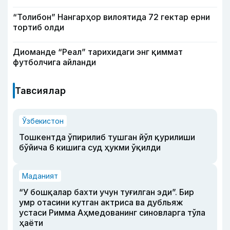
“Толибон” Нангарҳор вилоятида 72 гектар ерни
тортиб олди
Диоманде “Реал” тарихидаги энг қиммат
футболчига айланди
Тавсиялар
Ўзбекистон
Тошкентда ўпирилиб тушган йўл қурилиши
бўйича 6 кишига суд ҳукми ўқилди
Маданият
“У бошқалар бахти учун туғилган эди”. Бир
умр отасини кутган актриса ва дубльяж
устаси Римма Аҳмедованинг синовларга тўла
ҳаёти