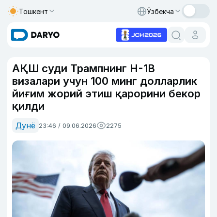
Тошкент
Ўзбекча
АҚШ суди Трампнинг H-1B
визалари учун 100 минг долларлик
йиғим жорий этиш қарорини бекор
қилди
Дунё
23:46 / 09.06.2026
2275