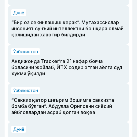
Дунё
“Бир оз секинлашиш керак”. Мутахассислар
инсоният сунъий интеллектни бошқара олмай
қолишидан хавотир билдирди
Ўзбекистон
Андижонда Tracker’га 21 нафар боғча
боласини жойлаб, ЙТҲ содир этган аёлга суд
ҳукми ўқилди
Ўзбекистон
“Саккиз қатор шеърим бошимга саккизта
бомба бўлган”. Абдулла Ориповни сиёсий
айбловлардан асраб қолган воқеа
Дунё