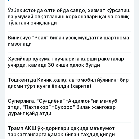
Ўзбекистонда олти ойда савдо, хизмат кўрсатиш
ва умумий овқатланиш корхоналари қанча солиқ
тўлагани очиқланди
Винисиус “Реал” билан узоқ муддатли шартнома
имзолади
Ҳусийлар ҳукумат кучларига қарши ракеталар
учирди, камида 30 киши ҳалок бўлди
Тошкентда Кичик ҳалқа автомобил йўлининг бир
қисми тўрт кунга ёпилди (харита)
Суперлига. “Сўғдиёна” “Андижон”ни мағлуб
этди, “Пахтакор” “Бухоро” билан жанговар
дуранг қайд этди
Трамп АҚШ ўқ-дорилари ҳақида маълумот
тарқатганларга қамоқ билан таҳдид қилди