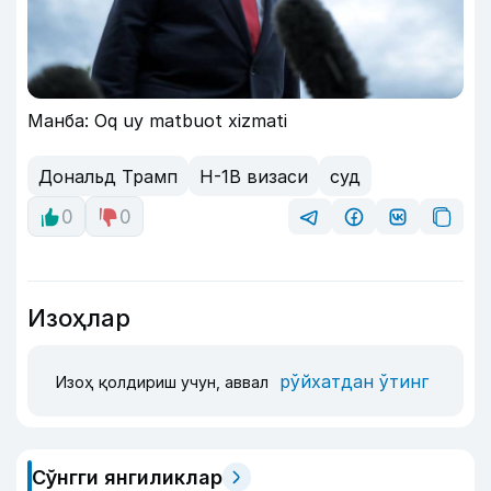
Манба: Oq uy matbuot xizmati
Дональд Трамп
H-1B визаси
суд
0
0
Изоҳлар
рўйхатдан ўтинг
Изоҳ қолдириш учун, аввал
Сўнгги янгиликлар