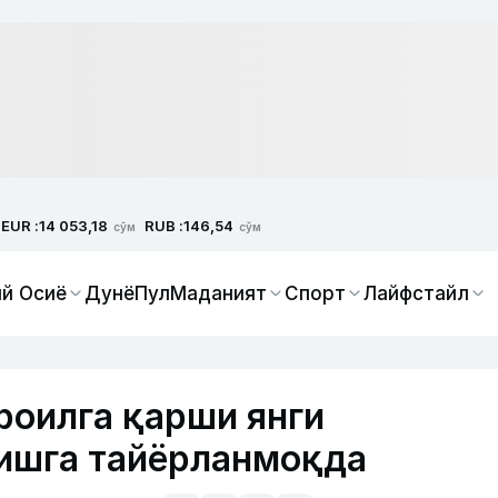
EUR :
RUB :
14 053,18
146,54
сўм
сўм
й Осиё
Дунё
Пул
Маданият
Спорт
Лайфстайл
роилга қарши янги
лишга тайёрланмоқда