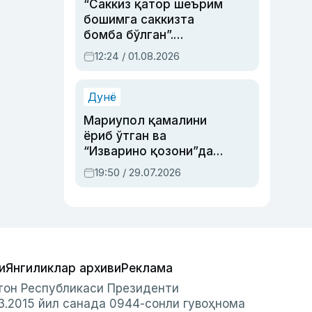
“Саккиз қатор шеърим
бошимга саккизта
бомба бўлган”.
Абдулла Ориповни
12:24 / 01.08.2026
сиёсий айбловлардан
асраб қолган воқеа
Дунё
Мариупол қамалини
ёриб ўтган ва
“Изварино қозони”дан
чиққан қаҳрамон —
19:50 / 29.07.2026
Украина армияси бош
қўмондони Драпатий
ҳақида
и
Янгиликлар архиви
Реклама
стон Республикаси Президенти
3.2015 йил санада 0944-сонли гувоҳнома