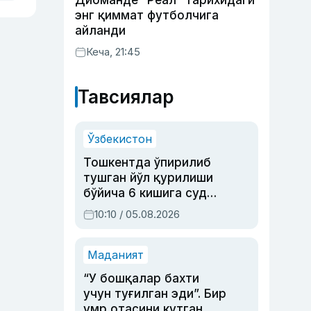
Диоманде “Реал” тарихидаги
энг қиммат футболчига
айланди
Кеча, 21:45
Тавсиялар
Ўзбекистон
Тошкентда ўпирилиб
тушган йўл қурилиши
бўйича 6 кишига суд
ҳукми ўқилди
10:10 / 05.08.2026
Маданият
“У бошқалар бахти
учун туғилган эди”. Бир
умр отасини кутган