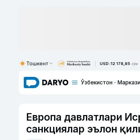
Тошкент
USD :
12 178,85
сўм
Ўзбекистон
Маркази
Европа давлатлари Ис
санкциялар эълон қи