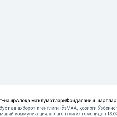
т-нашр
Алоқа маълумотлари
Фойдаланиш шартлар
буот ва ахборот агентлиги (ЎзМАА, ҳозирги Ўзбеки
мавий коммуникациялар агентлиги) томонидан 13.0