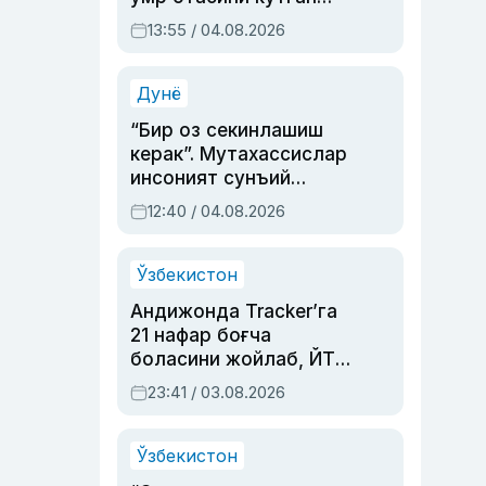
актриса ва дубльяж
13:55 / 04.08.2026
устаси Римма
Аҳмедованинг
синовларга тўла ҳаёти
Дунё
“Бир оз секинлашиш
керак”. Мутахассислар
инсоният сунъий
интеллектни бошқара
12:40 / 04.08.2026
олмай қолишидан
хавотир билдирди
Ўзбекистон
Андижонда Tracker’га
21 нафар боғча
боласини жойлаб, ЙТҲ
содир этган аёлга суд
23:41 / 03.08.2026
ҳукми ўқилди
Ўзбекистон