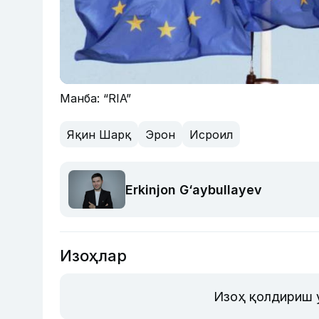
Манба: “RIA”
Яқин Шарқ
Эрон
Исроил
Erkinjon G‘aybullayev
Изоҳлар
Изоҳ қолдириш 