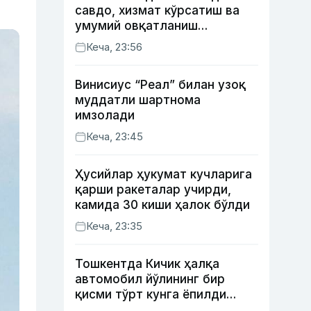
савдо, хизмат кўрсатиш ва
умумий овқатланиш
корхоналари қанча солиқ
Кеча, 23:56
тўлагани очиқланди
Винисиус “Реал” билан узоқ
муддатли шартнома
имзолади
Кеча, 23:45
Ҳусийлар ҳукумат кучларига
қарши ракеталар учирди,
камида 30 киши ҳалок бўлди
Кеча, 23:35
Тошкентда Кичик ҳалқа
автомобил йўлининг бир
қисми тўрт кунга ёпилди
(харита)