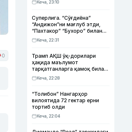
Кеча, 23:10
Суперлига. “Сўғдиёна”
“Андижон”ни мағлуб этди,
“Пахтакор” “Бухоро” билан
жанговар дуранг қайд этди
Кеча, 22:31
0
Трамп АҚШ ўқ-дорилари
ҳақида маълумот
тарқатганларга қамоқ билан
таҳдид қилди
Кеча, 22:28
“Толибон” Нангарҳор
вилоятида 72 гектар ерни
тортиб олди
Кеча, 22:04