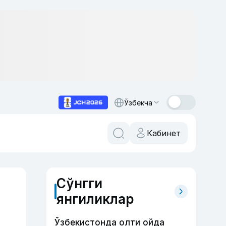
Ўзбекча
Кабинет
Сўнгги
янгиликлар
Ўзбекистонда олти ойда