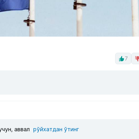
7
учун, аввал
рўйхатдан ўтинг