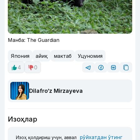
Манба: The Guardian
Япония
айиқ
мактаб
Уцуномия
4
0
Dilafro‘z Mirzayeva
Изоҳлар
рўйхатдан ўтинг
Изоҳ қолдириш учун, аввал