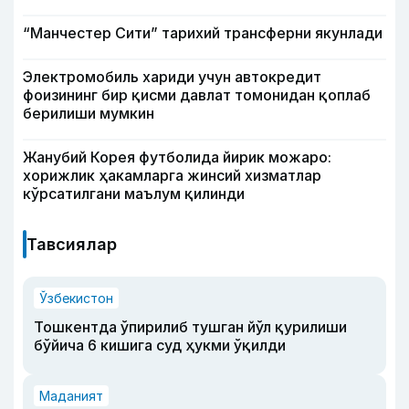
“Манчестер Сити” тарихий трансферни якунлади
Электромобиль хариди учун автокредит
фоизининг бир қисми давлат томонидан қоплаб
берилиши мумкин
Жанубий Корея футболида йирик можаро:
хорижлик ҳакамларга жинсий хизматлар
кўрсатилгани маълум қилинди
Тавсиялар
Ўзбекистон
Тошкентда ўпирилиб тушган йўл қурилиши
бўйича 6 кишига суд ҳукми ўқилди
Маданият