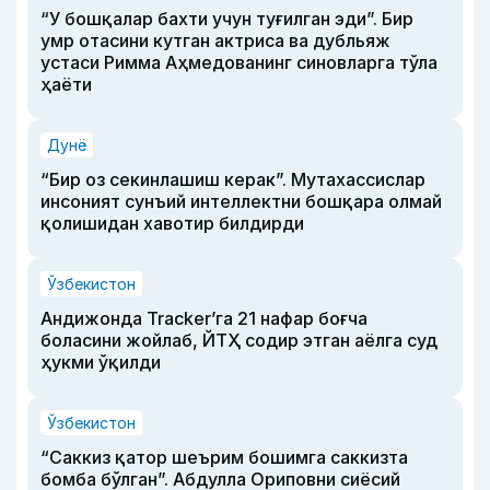
“У бошқалар бахти учун туғилган эди”. Бир
умр отасини кутган актриса ва дубльяж
устаси Римма Аҳмедованинг синовларга тўла
ҳаёти
Дунё
“Бир оз секинлашиш керак”. Мутахассислар
инсоният сунъий интеллектни бошқара олмай
қолишидан хавотир билдирди
Ўзбекистон
Андижонда Tracker’га 21 нафар боғча
боласини жойлаб, ЙТҲ содир этган аёлга суд
ҳукми ўқилди
Ўзбекистон
“Саккиз қатор шеърим бошимга саккизта
бомба бўлган”. Абдулла Ориповни сиёсий