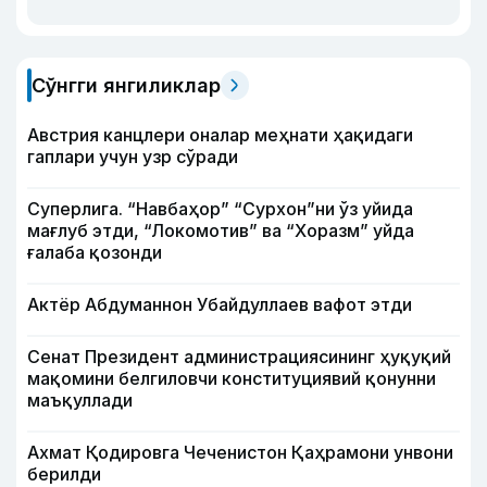
Сўнгги янгиликлар
Австрия канцлери оналар меҳнати ҳақидаги
гаплари учун узр сўради
Суперлига. “Навбаҳор” “Сурхон”ни ўз уйида
мағлуб этди, “Локомотив” ва “Хоразм” уйда
ғалаба қозонди
Актёр Абду­маннон Убайдуллаев вафот этди
Сенат Президент администрациясининг ҳуқуқий
мақомини белгиловчи конституциявий қонунни
маъқуллади
Ахмат Қодировга Чеченистон Қаҳрамони унвони
берилди