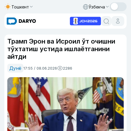
Тошкент
Ўзбекча
Трамп Эрон ва Исроил ўт очишни
тўхтатиш устида ишлаётганини
айтди
Дунё
17:55 / 08.06.2026
2286