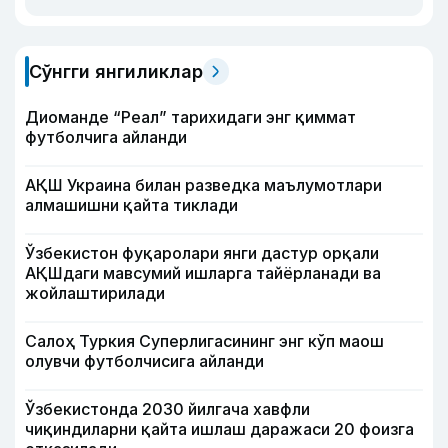
Сўнгги янгиликлар
Диоманде “Реал” тарихидаги энг қиммат
футболчига айланди
АҚШ Украина билан разведка маълумотлари
алмашишни қайта тиклади
Ўзбекистон фуқаролари янги дастур орқали
АҚШдаги мавсумий ишларга тайёрланади ва
жойлаштирилади
Салоҳ Туркия Суперлигасининг энг кўп маош
олувчи футболчисига айланди
Ўзбекистонда 2030 йилгача хавфли
чиқиндиларни қайта ишлаш даражаси 20 фоизга