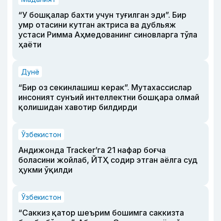
“У бошқалар бахти учун туғилган эди”. Бир
умр отасини кутган актриса ва дубльяж
устаси Римма Аҳмедованинг синовларга тўла
ҳаёти
Дунё
“Бир оз секинлашиш керак”. Мутахассислар
инсоният сунъий интеллектни бошқара олмай
қолишидан хавотир билдирди
Ўзбекистон
Андижонда Tracker’га 21 нафар боғча
боласини жойлаб, ЙТҲ содир этган аёлга суд
ҳукми ўқилди
Ўзбекистон
“Саккиз қатор шеърим бошимга саккизта