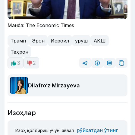
Манба: The Economic Times
Трамп
Эрон
Исроил
уруш
АҚШ
Теҳрон
3
2
Dilafro‘z Mirzayeva
Изоҳлар
рўйхатдан ўтинг
Изоҳ қолдириш учун, аввал