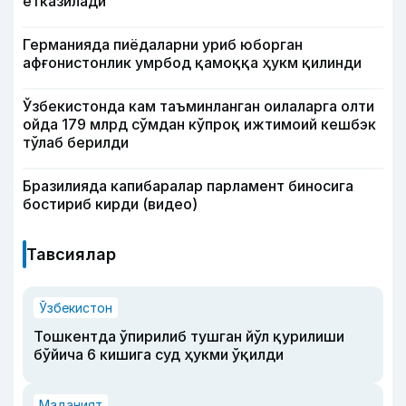
етказилади
Германияда пиёдаларни уриб юборган
афғонистонлик умрбод қамоққа ҳукм қилинди
Ўзбекистонда кам таъминланган оилаларга олти
ойда 179 млрд сўмдан кўпроқ ижтимоий кешбэк
тўлаб берилди
Бразилияда капибаралар парламент биносига
бостириб кирди (видео)
Тавсиялар
Ўзбекистон
Тошкентда ўпирилиб тушган йўл қурилиши
бўйича 6 кишига суд ҳукми ўқилди
Маданият