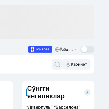
Ўзбекча
Кабинет
Сўнгги
янгиликлар
“Ливерпуль” “Барселона”