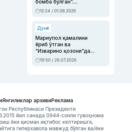
бомба бўлган”.
Абдулла Ориповни
12:24 / 01.08.2026
сиёсий айбловлардан
асраб қолган воқеа
Дунё
Мариупол қамалини
ёриб ўтган ва
“Изварино қозони”дан
чиққан қаҳрамон —
19:50 / 29.07.2026
Украина армияси бош
қўмондони Драпатий
ҳақида
и
Янгиликлар архиви
Реклама
стон Республикаси Президенти
3.2015 йил санада 0944-сонли гувоҳнома
риш ёки қисман иқтибос келтиришга,
айтига гиперхавола мавжуд бўлган ва/ёки