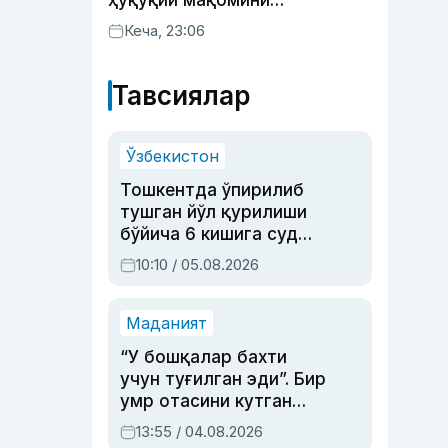
ҳуқуқий мақомини
белгиловчи конституциявий
Кеча, 23:06
қонунни маъқуллади
Тавсиялар
Ўзбекистон
Тошкентда ўпирилиб
тушган йўл қурилиши
бўйича 6 кишига суд
ҳукми ўқилди
10:10 / 05.08.2026
Маданият
“У бошқалар бахти
учун туғилган эди”. Бир
умр отасини кутган
актриса ва дубльяж
13:55 / 04.08.2026
устаси Римма