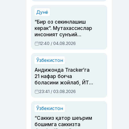
Аҳмедованинг
синовларга тўла ҳаёти
Дунё
“Бир оз секинлашиш
керак”. Мутахассислар
инсоният сунъий
интеллектни бошқара
12:40 / 04.08.2026
олмай қолишидан
хавотир билдирди
Ўзбекистон
Андижонда Tracker’га
21 нафар боғча
боласини жойлаб, ЙТҲ
содир этган аёлга суд
23:41 / 03.08.2026
ҳукми ўқилди
Ўзбекистон
“Саккиз қатор шеърим
бошимга саккизта