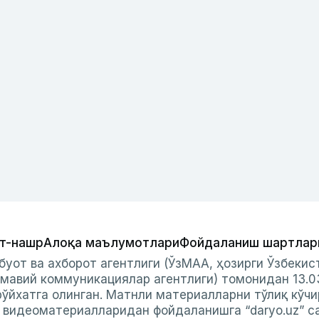
т-нашр
Алоқа маълумотлари
Фойдаланиш шартлар
буот ва ахборот агентлиги (ЎзМАА, ҳозирги Ўзбеки
мавий коммуникациялар агентлиги) томонидан 13.0
ўйхатга олинган. Матнли материалларни тўлиқ кўчи
и видеоматериалларидан фойдаланишга “daryo.uz” с