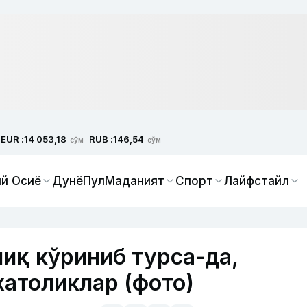
EUR :
RUB :
14 053,18
146,54
сўм
сўм
й Осиё
Дунё
Пул
Маданият
Спорт
Лайфстайл
иқ кўриниб турса-да,
хатоликлар (фото)