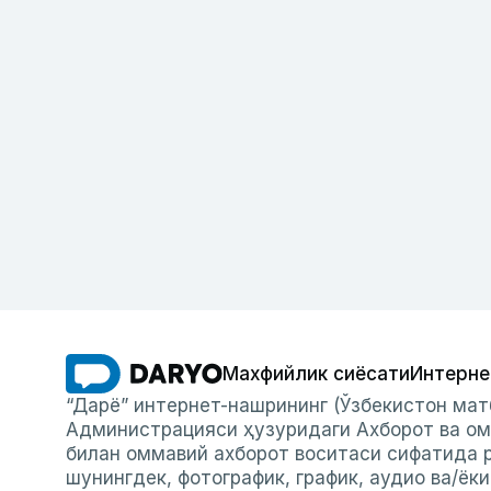
Махфийлик сиёсати
Интерне
“Дарё” интернет-нашрининг (Ўзбекистон мат
Администрацияси ҳузуридаги Ахборот ва ом
билан оммавий ахборот воситаси сифатида р
шунингдек, фотографик, график, аудио ва/ёк