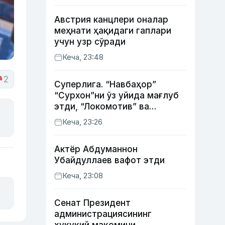
Австрия канцлери оналар
меҳнати ҳақидаги гаплари
учун узр сўради
Кеча, 23:48
2
Суперлига. “Навбаҳор”
“Сурхон”ни ўз уйида мағлуб
этди, “Локомотив” ва
“Хоразм” уйда ғалаба
Кеча, 23:26
қозонди
Актёр Абду­маннон
Убайдуллаев вафот этди
Кеча, 23:08
Сенат Президент
администрациясининг