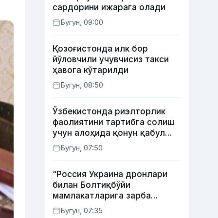
сардорини ижарага олади
Бугун, 09:00
Қозоғистонда илк бор
йўловчили учувчисиз такси
ҳавога кўтарилди
Бугун, 08:50
Ўзбекистонда риэлторлик
фаолиятини тартибга солиш
учун алоҳида қонун қабул
қилинди
Бугун, 07:50
“Россия Украина дронлари
билан Болтиқбўйи
мамлакатларига зарба
бермоқчи” — Литва мудофаа
Бугун, 07:35
вазири