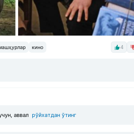
машҳурлар
кино
4
учун, аввал
рўйхатдан ўтинг