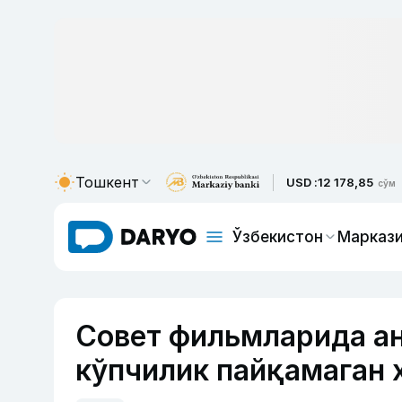
Тошкент
USD :
12 178,85
сўм
Ўзбекистон
Маркази
Совет фильмларида ан
кўпчилик пайқамаган 