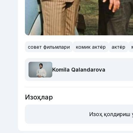
совет фильмлари
комик актёр
актёр
Komila Qalandarova
Изоҳлар
Изоҳ қолдириш 