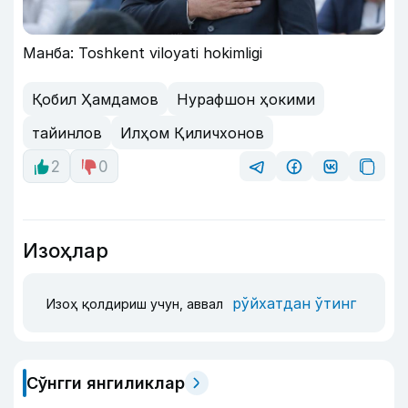
Манба: Toshkent viloyati hokimligi
Қобил Ҳамдамов
Нурафшон ҳокими
тайинлов
Илҳом Қиличхонов
2
0
Изоҳлар
рўйхатдан ўтинг
Изоҳ қолдириш учун, аввал
Сўнгги янгиликлар