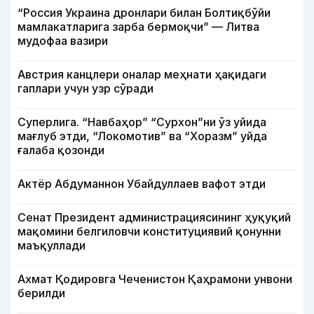
“Россия Украина дронлари билан Болтиқбўйи
мамлакатларига зарба бермоқчи” — Литва
мудофаа вазири
Австрия канцлери оналар меҳнати ҳақидаги
гаплари учун узр сўради
Суперлига. “Навбаҳор” “Сурхон”ни ўз уйида
мағлуб этди, “Локомотив” ва “Хоразм” уйда
ғалаба қозонди
Актёр Абду­маннон Убайдуллаев вафот этди
Сенат Президент администрациясининг ҳуқуқий
мақомини белгиловчи конституциявий қонунни
маъқуллади
Ахмат Қодировга Чеченистон Қаҳрамони унвони
берилди