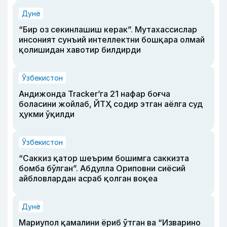
Дунё
“Бир оз секинлашиш керак”. Мутахассислар
инсоният сунъий интеллектни бошқара олмай
қолишидан хавотир билдирди
Ўзбекистон
Андижонда Tracker’га 21 нафар боғча
боласини жойлаб, ЙТҲ содир этган аёлга суд
ҳукми ўқилди
Ўзбекистон
“Саккиз қатор шеърим бошимга саккизта
бомба бўлган”. Абдулла Ориповни сиёсий
айбловлардан асраб қолган воқеа
Дунё
Мариупол қамалини ёриб ўтган ва “Изварино