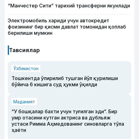
“Манчестер Сити” тарихий трансферни якунлади
Электромобиль хариди учун автокредит
фоизининг бир қисми давлат томонидан қоплаб
берилиши мумкин
Тавсиялар
Ўзбекистон
Тошкентда ўпирилиб тушган йўл қурилиши
бўйича 6 кишига суд ҳукми ўқилди
Маданият
“У бошқалар бахти учун туғилган эди”. Бир
умр отасини кутган актриса ва дубльяж
устаси Римма Аҳмедованинг синовларга тўла
ҳаёти