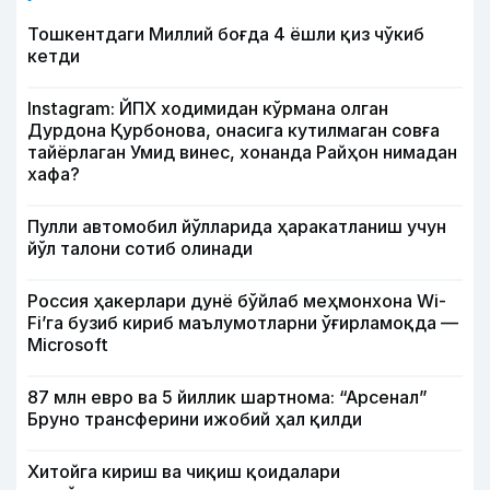
Тошкентдаги Миллий боғда 4 ёшли қиз чўкиб
кетди
Instagram: ЙПХ ходимидан кўрмана олган
Дурдона Қурбонова, онасига кутилмаган совға
тайёрлаган Умид винес, хонанда Райҳон нимадан
хафа?
Пулли автомобил йўлларида ҳаракатланиш учун
йўл талони сотиб олинади
Россия ҳакерлари дунё бўйлаб меҳмонхона Wi-
Fi’га бузиб кириб маълумотларни ўғирламоқда —
Microsoft
87 млн евро ва 5 йиллик шартнома: “Арсенал”
Бруно трансферини ижобий ҳал қилди
Хитойга кириш ва чиқиш қоидалари