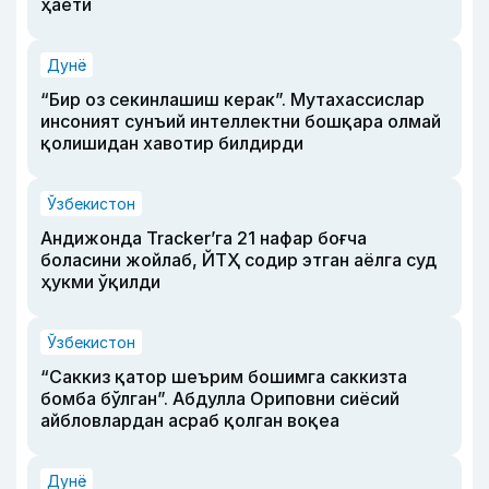
ҳаёти
Дунё
“Бир оз секинлашиш керак”. Мутахассислар
инсоният сунъий интеллектни бошқара олмай
қолишидан хавотир билдирди
Ўзбекистон
Андижонда Tracker’га 21 нафар боғча
боласини жойлаб, ЙТҲ содир этган аёлга суд
ҳукми ўқилди
Ўзбекистон
“Саккиз қатор шеърим бошимга саккизта
бомба бўлган”. Абдулла Ориповни сиёсий
айбловлардан асраб қолган воқеа
Дунё