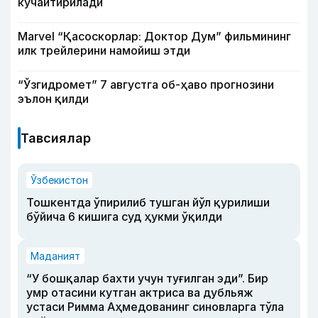
кучайтирилади
Marvel “Қасоскорлар: Доктор Дум” фильмининг
илк трейлерини намойиш этди
“Ўзгидромет” 7 августга об-ҳаво прогнозини
эълон қилди
Тавсиялар
Ўзбекистон
Тошкентда ўпирилиб тушган йўл қурилиши
бўйича 6 кишига суд ҳукми ўқилди
Маданият
“У бошқалар бахти учун туғилган эди”. Бир
умр отасини кутган актриса ва дубльяж
устаси Римма Аҳмедованинг синовларга тўла