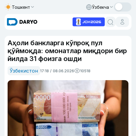
Тошкент
Ўзбекча
Аҳоли банкларга кўпроқ пул
қўймоқда: омонатлар миқдори бир
йилда 31 фоизга ошди
Ўзбекистон
17:18 / 08.06.2026
10518