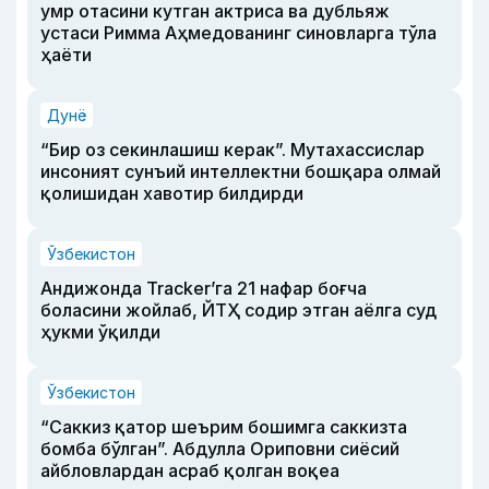
умр отасини кутган актриса ва дубльяж
устаси Римма Аҳмедованинг синовларга тўла
ҳаёти
Дунё
“Бир оз секинлашиш керак”. Мутахассислар
инсоният сунъий интеллектни бошқара олмай
қолишидан хавотир билдирди
Ўзбекистон
Андижонда Tracker’га 21 нафар боғча
боласини жойлаб, ЙТҲ содир этган аёлга суд
ҳукми ўқилди
Ўзбекистон
“Саккиз қатор шеърим бошимга саккизта
бомба бўлган”. Абдулла Ориповни сиёсий
айбловлардан асраб қолган воқеа