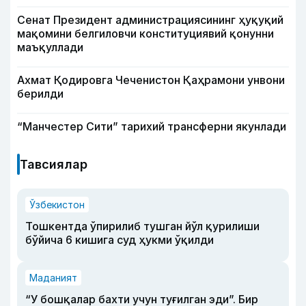
Сенат Президент администрациясининг ҳуқуқий
мақомини белгиловчи конституциявий қонунни
маъқуллади
Ахмат Қодировга Чеченистон Қаҳрамони унвони
берилди
“Манчестер Сити” тарихий трансферни якунлади
Тавсиялар
Ўзбекистон
Тошкентда ўпирилиб тушган йўл қурилиши
бўйича 6 кишига суд ҳукми ўқилди
Маданият
“У бошқалар бахти учун туғилган эди”. Бир