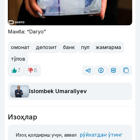
Манба: “Daryo”
омонат
депозит
банк
пул
жамғарма
тўлов
7
6
Islombek Umaraliyev
Изоҳлар
рўйхатдан ўтинг
Изоҳ қолдириш учун, аввал