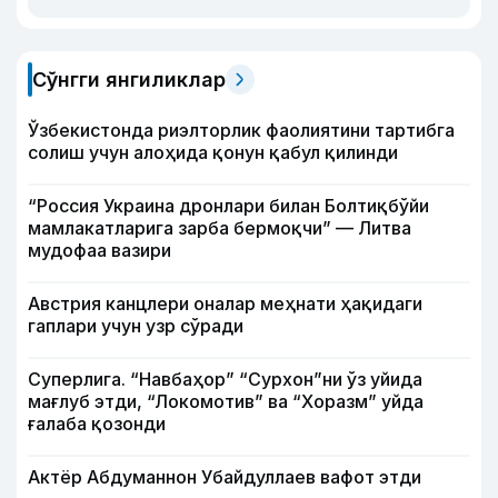
Сўнгги янгиликлар
Ўзбекистонда риэлторлик фаолиятини тартибга
солиш учун алоҳида қонун қабул қилинди
“Россия Украина дронлари билан Болтиқбўйи
мамлакатларига зарба бермоқчи” — Литва
мудофаа вазири
Австрия канцлери оналар меҳнати ҳақидаги
гаплари учун узр сўради
Суперлига. “Навбаҳор” “Сурхон”ни ўз уйида
мағлуб этди, “Локомотив” ва “Хоразм” уйда
ғалаба қозонди
Актёр Абду­маннон Убайдуллаев вафот этди