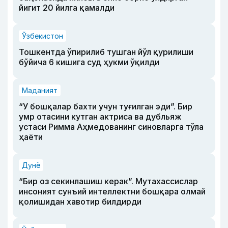
йигит 20 йилга қамалди
Ўзбекистон
Тошкентда ўпирилиб тушган йўл қурилиши
бўйича 6 кишига суд ҳукми ўқилди
Маданият
“У бошқалар бахти учун туғилган эди”. Бир
умр отасини кутган актриса ва дубльяж
устаси Римма Аҳмедованинг синовларга тўла
ҳаёти
Дунё
“Бир оз секинлашиш керак”. Мутахассислар
инсоният сунъий интеллектни бошқара олмай
қолишидан хавотир билдирди