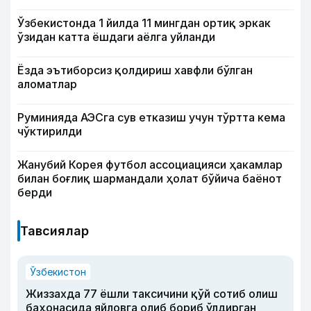
Ўзбекистонда 1 йилда 11 мингдан ортиқ эркак
ўзидан катта ёшдаги аёлга уйланди
Ёзда эътиборсиз қолдириш хавфли бўлган
аломатлар
Руминияда АЭСга сув етказиш учун тўртта кема
чўктирилди
Жанубий Корея футбол ассоциацияси ҳакамлар
билан боғлиқ шармандали ҳолат бўйича баёнот
берди
Тавсиялар
Ўзбекистон
Жиззахда 77 ёшли таксичини қўй сотиб олиш
баҳонасида яйловга олиб бориб ўлдирган