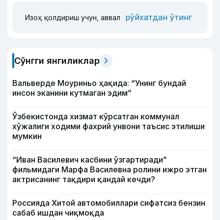
рўйхатдан ўтинг
Изоҳ қолдириш учун, аввал
Сўнгги янгиликлар
Вальверде Моуриньо ҳақида: “Унинг бундай
инсон эканини кутмаган эдим”
Ўзбекистонда хизмат кўрсатган коммунал
хўжалиги ходими фахрий унвони таъсис этилиши
мумкин
“Иван Василевич касбини ўзгартиради”
фильмидаги Марфа Василевна ролини ижро этган
актрисанинг тақдири қандай кечди?
Россияда Хитой автомобиллари сифатсиз бензин
сабаб ишдан чиқмоқда