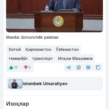
Манба: Qonunchilik palatasi
Хитой
Қирғизистон
Ўзбекистон
темирйўл
транспорт
Илҳом Маҳкамов
16
0
Islombek Umaraliyev
Изоҳлар