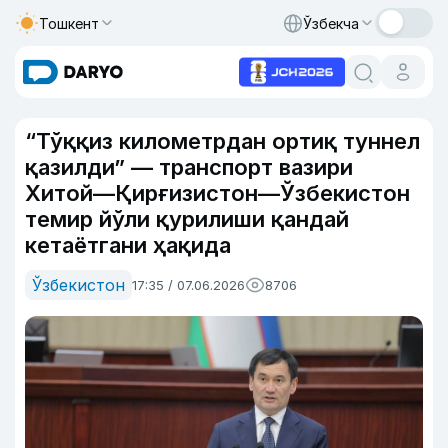
Тошкент
Ўзбекча
“Тўққиз километрдан ортиқ туннел
қазилди” — транспорт вазири
Хитой—Қирғизистон—Ўзбекистон
темир йўли қурилиши қандай
кетаётгани ҳақида
Ўзбекистон
17:35 / 07.06.2026
8706