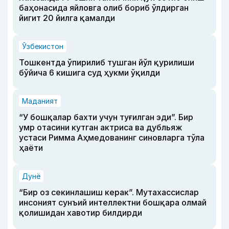
баҳонасида яйловга олиб бориб ўлдирган
йигит 20 йилга қамалди
Ўзбекистон
Тошкентда ўпирилиб тушган йўл қурилиши
бўйича 6 кишига суд ҳукми ўқилди
Маданият
“У бошқалар бахти учун туғилган эди”. Бир
умр отасини кутган актриса ва дубльяж
устаси Римма Аҳмедованинг синовларга тўла
ҳаёти
Дунё
“Бир оз секинлашиш керак”. Мутахассислар
инсоният сунъий интеллектни бошқара олмай
қолишидан хавотир билдирди