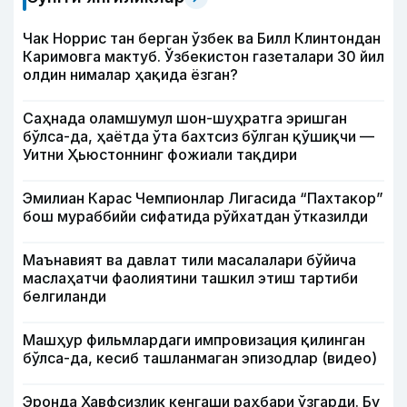
Чак Норрис тан берган ўзбек ва Билл Клинтондан
Каримовга мактуб. Ўзбекистон газеталари 30 йил
олдин нималар ҳақида ёзган?
Саҳнада оламшумул шон-шуҳратга эришган
бўлса-да, ҳаётда ўта бахтсиз бўлган қўшиқчи —
Уитни Ҳьюстоннинг фожиали тақдири
Эмилиан Карас Чемпионлар Лигасида “Пахтакор”
бош мураббийи сифатида рўйхатдан ўтказилди
Маънавият ва давлат тили масалалари бўйича
маслаҳатчи фаолиятини ташкил этиш тартиби
белгиланди
Машҳур фильмлардаги импровизация қилинган
бўлса-да, кесиб ташланмаган эпизодлар (видео)
Эронда Хавфсизлик кенгаши раҳбари ўзгарди. Бу