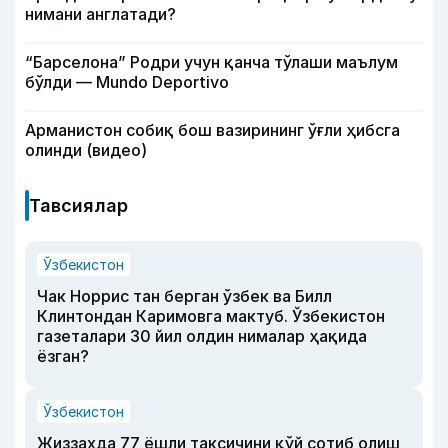
нимани англатади?
“Барселона” Родри учун қанча тўлаши маълум
бўлди — Mundo Deportivo
Арманистон собиқ бош вазирининг ўғли ҳибсга
олинди (видео)
Тавсиялар
Ўзбекистон
Чак Норрис тан берган ўзбек ва Билл
Клинтондан Каримовга мактуб. Ўзбекистон
газеталари 30 йил олдин нималар ҳақида
ёзган?
Ўзбекистон
Жиззахда 77 ёшли таксичини қўй сотиб олиш