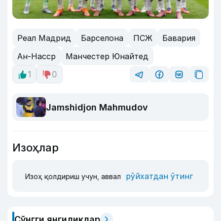
Реал Мадрид
Барселона
ПСЖ
Бавария
Ан-Насср
Манчестер Юнайтед
1
0
Jamshidjon Mahmudov
Изоҳлар
рўйхатдан ўтинг
Изоҳ қолдириш учун, аввал
Сўнгги янгиликлар