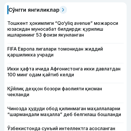
Сўнгги янгиликлар
Тошкент ҳокимлиги “Qo‘yliq avenue” можароси
юзасидан муносабат билдирди: қурилиш
ишларининг 53 фоизи якунланган
FIFA Европа лигалари томонидан жиддий
қаршиликка учради
Икки ҳафта ичида Афғонистонга икки давлатдан
100 минг одам қайтиб келди
Қўйлиқ деҳқон бозори фаолияти қисман
чекланди
Чинозда ҳудуди обод қилинмаган маҳаллаларни
“шармандали маҳалла” деб белгилаш бошланди
Ўзбекистонда сунъий интеллектга асосланган