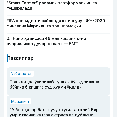
“Smart Fermer” рақамли платформаси ишга
туширилади
FIFA президенти сайловда ютиш учун ЖЧ-2030
финалини Марокашга топширмоқчи
Эл Нино ҳодисаси 49 млн кишини оғир
очарчиликка дучор қилади — БМТ
Тавсиялар
Ўзбекистон
Тошкентда ўпирилиб тушган йўл қурилиши
бўйича 6 кишига суд ҳукми ўқилди
Маданият
“У бошқалар бахти учун туғилган эди”. Бир
умр отасини кутган актриса ва дубльяж