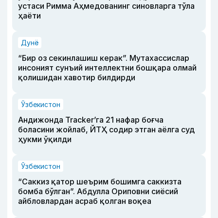
устаси Римма Аҳмедованинг синовларга тўла
ҳаёти
Дунё
“Бир оз секинлашиш керак”. Мутахассислар
инсоният сунъий интеллектни бошқара олмай
қолишидан хавотир билдирди
Ўзбекистон
Андижонда Tracker’га 21 нафар боғча
боласини жойлаб, ЙТҲ содир этган аёлга суд
ҳукми ўқилди
Ўзбекистон
“Саккиз қатор шеърим бошимга саккизта
бомба бўлган”. Абдулла Ориповни сиёсий
айбловлардан асраб қолган воқеа