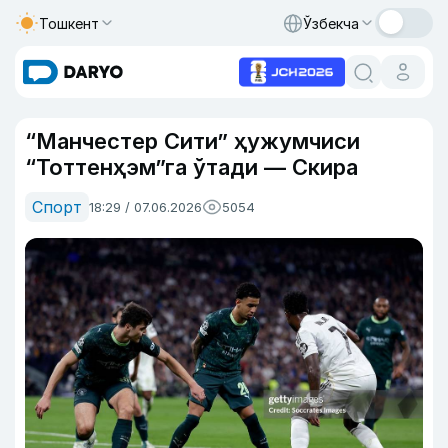
Тошкент
Ўзбекча
“Манчестер Сити” ҳужумчиси
“Тоттенҳэм”га ўтади — Скира
Спорт
18:29 / 07.06.2026
5054