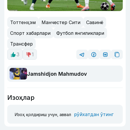
Тоттенҳэм
Манчестер Сити
Савинё
Спорт хабарлари
Футбол янгиликлари
Трансфер
3
1
Jamshidjon Mahmudov
Изоҳлар
рўйхатдан ўтинг
Изоҳ қолдириш учун, аввал