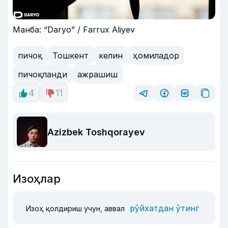
Манба: “Daryo” / Farrux Aliyev
пичоқ
Тошкент
келин
ҳомиладор
пичоқланди
ажрашиш
4
11
Azizbek Toshqorayev
Изоҳлар
рўйхатдан ўтинг
Изоҳ қолдириш учун, аввал