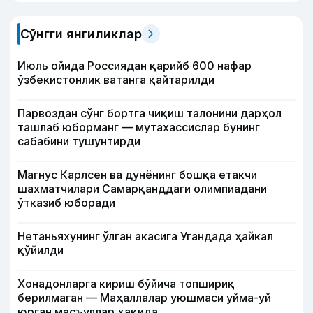
Сўнгги янгиликлар
Июль ойида Россиядан қарийб 600 нафар
ўзбекистонлик ватанга қайтарилди
Парвоздан сўнг бортга чиқиш талонини дарҳол
ташлаб юборманг — мутахассислар бунинг
сабабини тушунтирди
Магнус Карлсен ва дунёнинг бошқа етакчи
шахматчилари Самарқанддаги олимпиадани
ўтказиб юборади
Нетаньяхунинг ўлган акасига Угандада ҳайкал
қўйилди
Хонадонларга кириш бўйича топшириқ
берилмаган — Маҳаллалар уюшмаси уйма-уй
юрган масъуллар ҳақида