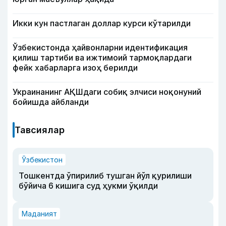
Икки кун пастлаган доллар курси кўтарилди
Ўзбекистонда ҳайвонларни идентификация
қилиш тартиби ва ижтимоий тармоқлардаги
фейк хабарларга изоҳ берилди
Украинанинг АҚШдаги собиқ элчиси ноқонуний
бойишда айбланди
Тавсиялар
Ўзбекистон
Тошкентда ўпирилиб тушган йўл қурилиши
бўйича 6 кишига суд ҳукми ўқилди
Маданият