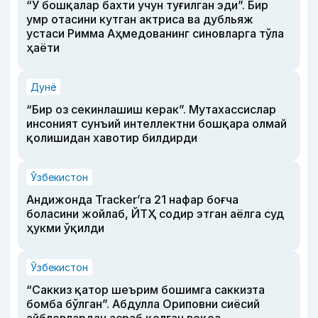
“У бошқалар бахти учун туғилган эди”. Бир
умр отасини кутган актриса ва дубльяж
устаси Римма Аҳмедованинг синовларга тўла
ҳаёти
Дунё
“Бир оз секинлашиш керак”. Мутахассислар
инсоният сунъий интеллектни бошқара олмай
қолишидан хавотир билдирди
Ўзбекистон
Андижонда Tracker’га 21 нафар боғча
боласини жойлаб, ЙТҲ содир этган аёлга суд
ҳукми ўқилди
Ўзбекистон
“Саккиз қатор шеърим бошимга саккизта
бомба бўлган”. Абдулла Ориповни сиёсий