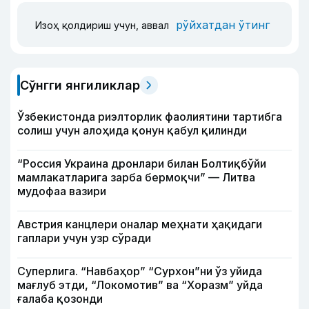
рўйхатдан ўтинг
Изоҳ қолдириш учун, аввал
Сўнгги янгиликлар
Ўзбекистонда риэлторлик фаолиятини тартибга
солиш учун алоҳида қонун қабул қилинди
“Россия Украина дронлари билан Болтиқбўйи
мамлакатларига зарба бермоқчи” — Литва
мудофаа вазири
Австрия канцлери оналар меҳнати ҳақидаги
гаплари учун узр сўради
Суперлига. “Навбаҳор” “Сурхон”ни ўз уйида
мағлуб этди, “Локомотив” ва “Хоразм” уйда
ғалаба қозонди