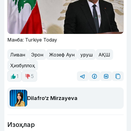
Манба: Turkiye Today
Ливан
Эрон
Жозеф Аун
уруш
АҚШ
Ҳизбуллоҳ
1
5
Dilafro‘z Mirzayeva
Изоҳлар