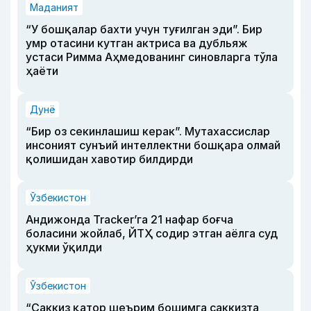
Маданият
“У бошқалар бахти учун туғилган эди”. Бир
умр отасини кутган актриса ва дубльяж
устаси Римма Аҳмедованинг синовларга тўла
ҳаёти
Дунё
“Бир оз секинлашиш керак”. Мутахассислар
инсоният сунъий интеллектни бошқара олмай
қолишидан хавотир билдирди
Ўзбекистон
Андижонда Tracker’га 21 нафар боғча
боласини жойлаб, ЙТҲ содир этган аёлга суд
ҳукми ўқилди
Ўзбекистон
“Саккиз қатор шеърим бошимга саккизта