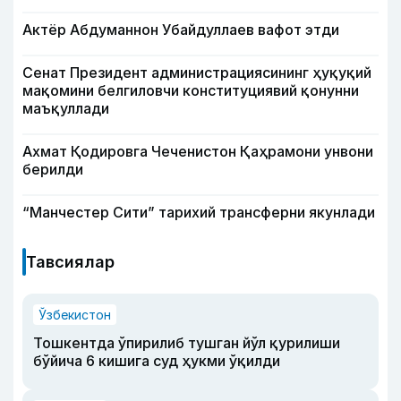
Актёр Абду­маннон Убайдуллаев вафот этди
Сенат Президент администрациясининг ҳуқуқий
мақомини белгиловчи конституциявий қонунни
маъқуллади
Ахмат Қодировга Чеченистон Қаҳрамони унвони
берилди
“Манчестер Сити” тарихий трансферни якунлади
Тавсиялар
Ўзбекистон
Тошкентда ўпирилиб тушган йўл қурилиши
бўйича 6 кишига суд ҳукми ўқилди