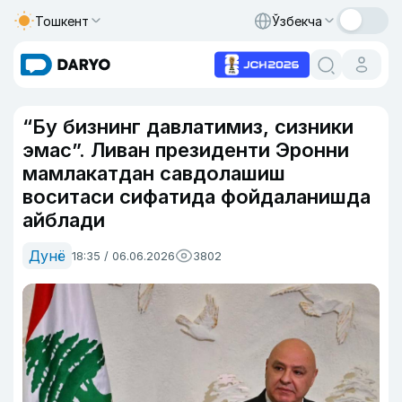
Тошкент
Ўзбекча
“Бу бизнинг давлатимиз, сизники
эмас”. Ливан президенти Эронни
мамлакатдан савдолашиш
воситаси сифатида фойдаланишда
айблади
Дунё
18:35 / 06.06.2026
3802