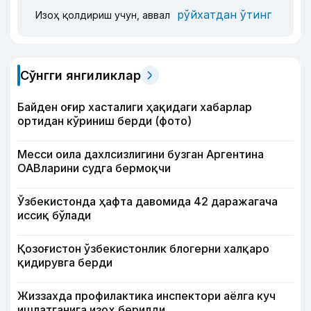
рўйхатдан ўтинг
Изоҳ қолдириш учун, аввал
Сўнгги янгиликлар
Байден оғир хасталиги ҳақидаги хабарлар
ортидан кўриниш берди (фото)
Месси оила дахлсизлигини бузган Аргентина
ОАВларини судга бермоқчи
Ўзбекистонда ҳафта давомида 42 даражагача
иссиқ бўлади
Қозоғистон ўзбекистонлик блогерни халқаро
қидирувга берди
Жиззахда профилактика инспектори аёлга куч
ишлатганига изоҳ берилди