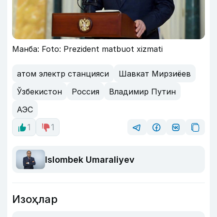
Манба: Foto: Prezident matbuot xizmati
атом электр станцияси
Шавкат Мирзиёев
Ўзбекистон
Россия
Владимир Путин
АЭС
1
1
Islombek Umaraliyev
Изоҳлар