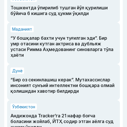
Тошкентда ўпирилиб тушган йўл қурилиши
бўйича 6 кишига суд ҳукми ўқилди
Маданият
“У бошқалар бахти учун туғилган эди”. Бир
умр отасини кутган актриса ва дубльяж
устаси Римма Аҳмедованинг синовларга тўла
ҳаёти
Дунё
“Бир оз секинлашиш керак”. Мутахассислар
инсоният сунъий интеллектни бошқара олмай
қолишидан хавотир билдирди
Ўзбекистон
Андижонда Tracker’га 21 нафар боғча
боласини жойлаб, ЙТҲ содир этган аёлга суд