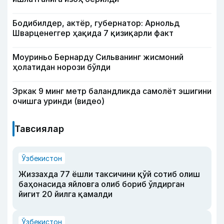
Бодибилдер, актёр, губернатор: Арнольд
Шварценеггер ҳақида 7 қизиқарли факт
Моуриньо Бернарду Сильванинг жисмоний
ҳолатидан норози бўлди
Эркак 9 минг метр баландликда самолёт эшигини
очишга уринди (видео)
Тавсиялар
Ўзбекистон
Жиззахда 77 ёшли таксичини қўй сотиб олиш
баҳонасида яйловга олиб бориб ўлдирган
йигит 20 йилга қамалди
Ўзбекистон