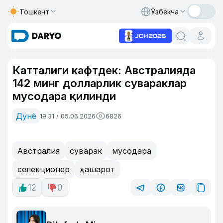
Тошкент
Ўзбекча
Катталиги кафтдек: Австралияда
142 минг долларлик сувараклар
мусодара қилинди
Дунё
19:31 / 05.06.2026
6826
Австралия
суварак
мусодара
селекционер
ҳашарот
12
0