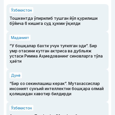
Ўзбекистон
Тошкентда ўпирилиб тушган йўл қурилиши
бўйича 6 кишига суд ҳукми ўқилди
Маданият
“У бошқалар бахти учун туғилган эди”. Бир
умр отасини кутган актриса ва дубльяж
устаси Римма Аҳмедованинг синовларга тўла
ҳаёти
Дунё
“Бир оз секинлашиш керак”. Мутахассислар
инсоният сунъий интеллектни бошқара олмай
қолишидан хавотир билдирди
Ўзбекистон