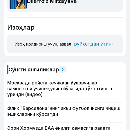
Dilafro‘z Mirzayeva
Изоҳлар
рўйхатдан ўтинг
Изоҳ қолдириш учун, аввал
Сўнгги янгиликлар
Москвада рейсга кечиккан йўловчилар
самолётни учиш-қўниш йўлагида тўхтатишга
уринди (видео)
Флик “Барселона”нинг икки футболчисига чиқиш
эшикларини кўрсатди
Эрон Ҳормузда БАА ёнилғи кемасига ракета