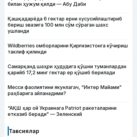
билан ҳужум қилди — Абу Даби
Қашқадарёда 6 гектар ерни хусусийлаштириб
бериш эвазига 100 млн сўм сўраган шахс
ушланди
Wildberries омборларини Қирғизистонга кўчириш
таклиф қилинди
Самарқанд шаҳри ҳудудига қўшни туманлардан
қарийб 17,2 минг гектар ер қўшиб берилади
Месси фаолиятини якунлагач, “Интер Майами”
раҳбарига айланадими?
“АҚШ ҳар ой Украинага Patriot ракеталарини
етказиб беради” — Зеленский
Тавсиялар