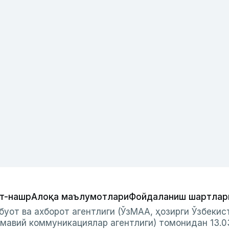
т-нашр
Алоқа маълумотлари
Фойдаланиш шартлар
буот ва ахборот агентлиги (ЎзМАА, ҳозирги Ўзбеки
мавий коммуникациялар агентлиги) томонидан 13.0