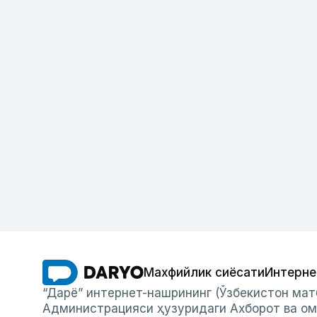
Махфийлик сиёсати
Интерне
“Дарё” интернет-нашрининг (Ўзбекистон мат
Администрацияси ҳузуридаги Ахборот ва ом