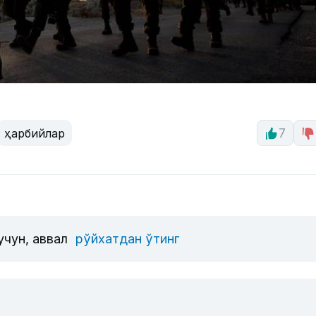
ҳарбийлар
7
учун, аввал
рўйхатдан ўтинг