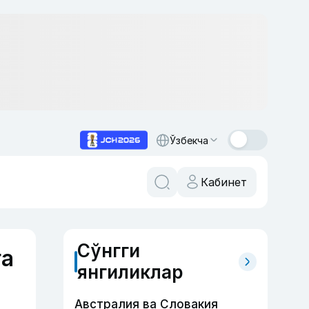
Ўзбекча
Кабинет
Сўнгги
га
янгиликлар
Австралия ва Словакия