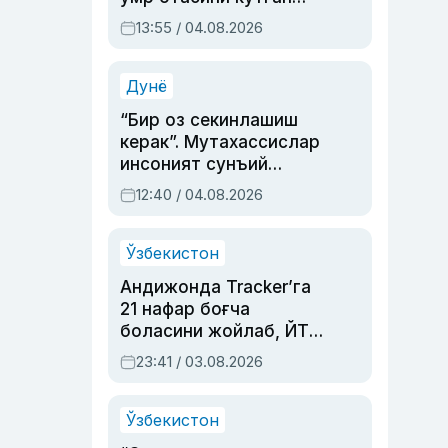
актриса ва дубльяж
13:55 / 04.08.2026
устаси Римма
Аҳмедованинг
синовларга тўла ҳаёти
Дунё
“Бир оз секинлашиш
керак”. Мутахассислар
инсоният сунъий
интеллектни бошқара
12:40 / 04.08.2026
олмай қолишидан
хавотир билдирди
Ўзбекистон
Андижонда Tracker’га
21 нафар боғча
боласини жойлаб, ЙТҲ
содир этган аёлга суд
23:41 / 03.08.2026
ҳукми ўқилди
Ўзбекистон