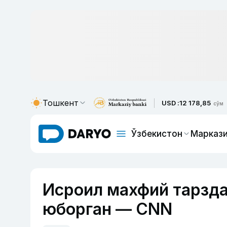
Тошкент
USD :
12 178,85
сўм
Ўзбекистон
Маркази
Исроил махфий тарзд
юборган — CNN