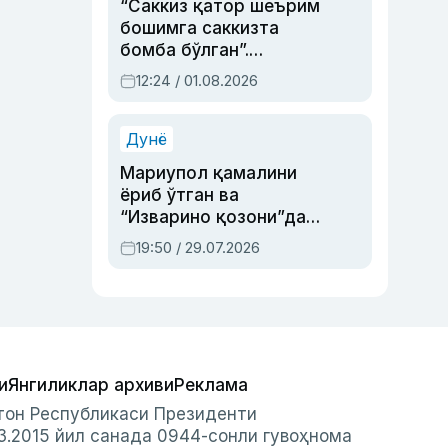
“Саккиз қатор шеърим
бошимга саккизта
бомба бўлган”.
Абдулла Ориповни
12:24 / 01.08.2026
сиёсий айбловлардан
асраб қолган воқеа
Дунё
Мариупол қамалини
ёриб ўтган ва
“Изварино қозони”дан
чиққан қаҳрамон —
19:50 / 29.07.2026
Украина армияси бош
қўмондони Драпатий
ҳақида
и
Янгиликлар архиви
Реклама
стон Республикаси Президенти
3.2015 йил санада 0944-сонли гувоҳнома