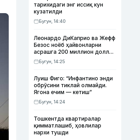
тарихидаги энг иссиқ кун
кузатилди
Бугун, 14:40
Леонардо ДиКаприо ва Жефф
Безос ноёб ҳайвонларни
асрашга 200 миллион доллар
ажратди
Бугун, 14:25
Луиш Фиго: “Инфантино энди
обрўсини тиклай олмайди.
Ягона ечим — кетиш”
Бугун, 14:24
Тошкентда квартиралар
қимматлашиб, ҳовлилар
нархи тушди