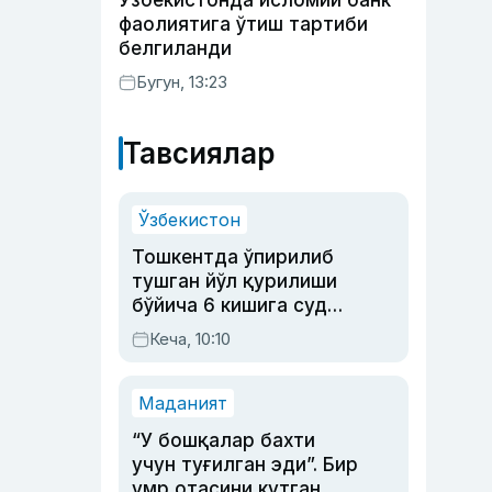
Ўзбекистонда исломий банк
фаолиятига ўтиш тартиби
белгиланди
Бугун, 13:23
Тавсиялар
Ўзбекистон
Тошкентда ўпирилиб
тушган йўл қурилиши
бўйича 6 кишига суд
ҳукми ўқилди
Кеча, 10:10
Маданият
“У бошқалар бахти
учун туғилган эди”. Бир
умр отасини кутган