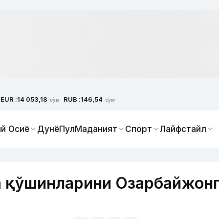
EUR :
RUB :
14 053,18
146,54
сўм
сўм
й Осиё
Дунё
Пул
Маданият
Спорт
Лайфстайл
а қўшинларини Озарбайжон