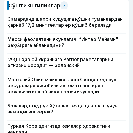
Сўнгги янгиликлар
Самарқанд шаҳри ҳудудига қўшни туманлардан
қарийб 17,2 минг гектар ер қўшиб берилади
Месси фаолиятини якунлагач, “Интер Майами”
раҳбарига айланадими?
“АҚШ ҳар ой Украинага Patriot ракеталарини
етказиб беради” — Зеленский
Марказий Осиё мамлакатлари Сирдарёда сув
ресурслари ҳисобини автоматлаштириш
режасини ишлаб чиқишни маъқуллади
Болаларда қуруқ йўтални тезда даволаш учун
нима қилиш керак?
Туркия Қора денгизда кемалар ҳаракатини
чеклади