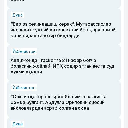
Дунё
“Бир оз секинлашиш керак”. Мутахассислар
инсоният сунъий интеллектни бошқара олмай
қолишидан хавотир билдирди
Ўзбекистон
Андижонда Tracker’га 21 нафар боғча
боласини жойлаб, ЙТҲ содир этган аёлга суд
ҳукми ўқилди
Ўзбекистон
“Саккиз қатор шеърим бошимга саккизта
бомба бўлган”. Абдулла Ориповни сиёсий
айбловлардан асраб қолган воқеа
Дунё