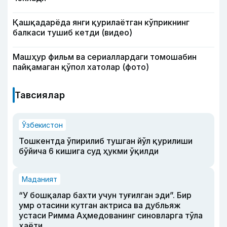
Қашқадарёда янги қурилаётган кўприкнинг
балкаси тушиб кетди (видео)
Машҳур фильм ва сериаллардаги томошабин
пайқамаган қўпол хатолар (фото)
Тавсиялар
Ўзбекистон
Тошкентда ўпирилиб тушган йўл қурилиши
бўйича 6 кишига суд ҳукми ўқилди
Маданият
“У бошқалар бахти учун туғилган эди”. Бир
умр отасини кутган актриса ва дубльяж
устаси Римма Аҳмедованинг синовларга тўла
ҳаёти