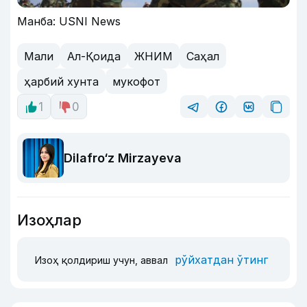
Манба: USNI News
Мали
Ал-Қоида
ЖНИМ
Саҳал
ҳарбий хунта
мукофот
1
0
Dilafro‘z Mirzayeva
Изоҳлар
рўйхатдан ўтинг
Изоҳ қолдириш учун, аввал