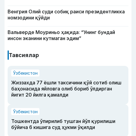
Венгрия Олий суди собиқ раиси президентликка
номзодини қўйди
Вальверде Моуриньо ҳақида: “Унинг бундай
инсон эканини кутмаган эдим”
Тавсиялар
Ўзбекистон
Жиззахда 77 ёшли таксичини қўй сотиб олиш
баҳонасида яйловга олиб бориб ўлдирган
йигит 20 йилга қамалди
Ўзбекистон
Тошкентда ўпирилиб тушган йўл қурилиши
бўйича 6 кишига суд ҳукми ўқилди