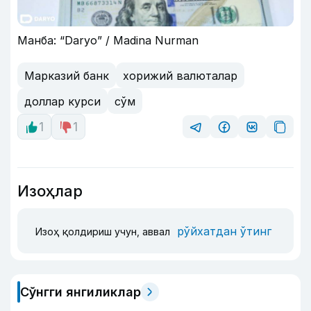
Манба: “Daryo” / Madina Nurman
Марказий банк
хорижий валюталар
доллар курси
сўм
1
1
Изоҳлар
рўйхатдан ўтинг
Изоҳ қолдириш учун, аввал
Сўнгги янгиликлар