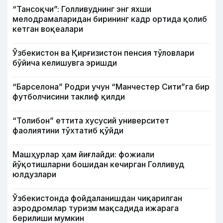
“Тансоқчи”: Голливуднинг энг яхши
мелодрамаларидан бирининг кадр ортида қолиб
кетган воқеалари
Ўзбекистон ва Қирғизистон пенсия тўловлари
бўйича келишувга эришди
“Барселона” Родри учун “Манчестер Сити”га бир
футболчисини таклиф қилди
“Толибон” еттита хусусий университет
фаолиятини тўхтатиб қўйди
Машҳурлар ҳам йиғлайди: фожиали
йўқотишларни бошидан кечирган Голливуд
юлдузлари
Ўзбекистонда фойдаланишдан чиқарилган
аэродромлар туризм мақсадида ижарага
берилиши мумкин