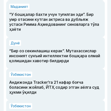
Маданият
“У бошқалар бахти учун туғилган эди”. Бир
умр отасини кутган актриса ва дубльяж
устаси Римма Аҳмедованинг синовларга тўла
ҳаёти
Дунё
“Бир оз секинлашиш керак”. Мутахассислар
инсоният сунъий интеллектни бошқара олмай
қолишидан хавотир билдирди
Ўзбекистон
Андижонда Tracker’га 21 нафар боғча
боласини жойлаб, ЙТҲ содир этган аёлга суд
ҳукми ўқилди
Ўзбекистон