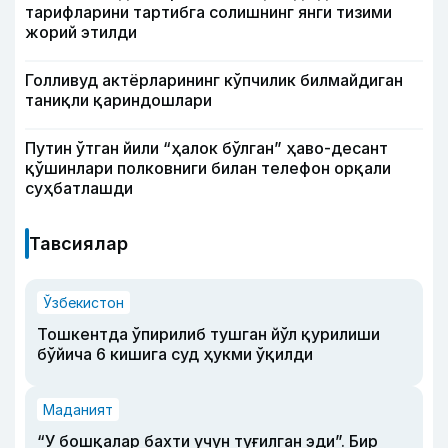
тарифларини тартибга солишнинг янги тизими
жорий этилди
Голливуд актёрларининг кўпчилик билмайдиган
таниқли қариндошлари
Путин ўтган йили “ҳалок бўлган” ҳаво-десант
қўшинлари полковниги билан телефон орқали
суҳбатлашди
Тавсиялар
Ўзбекистон
Тошкентда ўпирилиб тушган йўл қурилиши
бўйича 6 кишига суд ҳукми ўқилди
Маданият
“У бошқалар бахти учун туғилган эди”. Бир