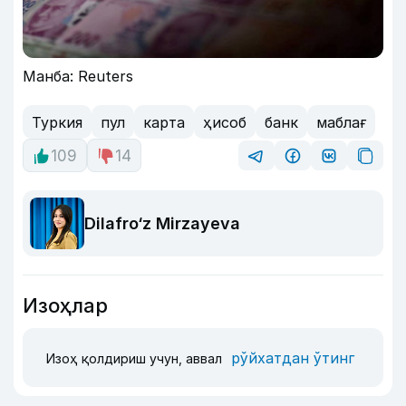
Манба: Reuters
Туркия
пул
карта
ҳисоб
банк
маблағ
109
14
Dilafro‘z Mirzayeva
Изоҳлар
рўйхатдан ўтинг
Изоҳ қолдириш учун, аввал