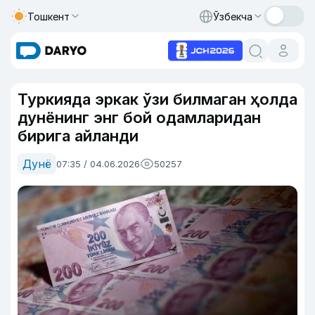
Тошкент
Ўзбекча
Туркияда эркак ўзи билмаган ҳолда
дунёнинг энг бой одамларидан
бирига айланди
Дунё
07:35 / 04.06.2026
50257