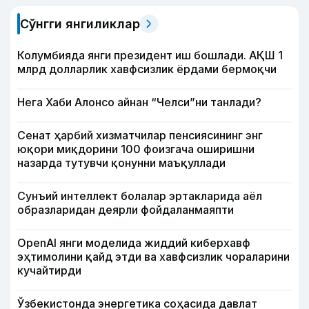
Сўнгги янгиликлар
Колумбияда янги президент иш бошлади. АҚШ 1
млрд долларлик хавфсизлик ёрдами бермоқчи
Нега Хаби Алонсо айнан “Челси”ни танлади?
Сенат ҳарбий хизматчилар пенсиясининг энг
юқори миқдорини 100 фоизгача оширишни
назарда тутувчи қонунни маъқуллади
Сунъий интеллект болалар эртакларида аёл
образларидан деярли фойдаланмаяпти
OpenAI янги моделида жиддий киберхавф
эҳтимолини қайд этди ва хавфсизлик чораларини
кучайтирди
Ўзбекистонда энергетика соҳасида давлат