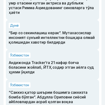
умр отасини кутган актриса ва дубльяж
устаси Римма Аҳмедованинг синовларга тўла
ҳаёти
Дунё
“Бир оз секинлашиш керак”. Мутахассислар
инсоният сунъий интеллектни бошқара олмай
қолишидан хавотир билдирди
Ўзбекистон
Андижонда Tracker’га 21 нафар боғча
боласини жойлаб, ЙТҲ содир этган аёлга суд
ҳукми ўқилди
Ўзбекистон
“Саккиз қатор шеърим бошимга саккизта
бомба бўлган”. Абдулла Ориповни сиёсий
айбловлардан асраб қолган воқеа