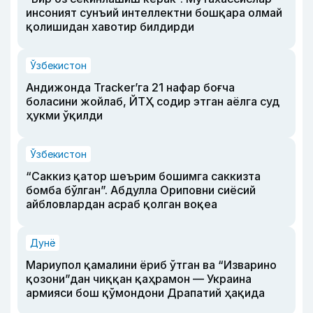
инсоният сунъий интеллектни бошқара олмай
қолишидан хавотир билдирди
Ўзбекистон
Андижонда Tracker’га 21 нафар боғча
боласини жойлаб, ЙТҲ содир этган аёлга суд
ҳукми ўқилди
Ўзбекистон
“Саккиз қатор шеърим бошимга саккизта
бомба бўлган”. Абдулла Ориповни сиёсий
айбловлардан асраб қолган воқеа
Дунё
Мариупол қамалини ёриб ўтган ва “Изварино
қозони”дан чиққан қаҳрамон — Украина
армияси бош қўмондони Драпатий ҳақида