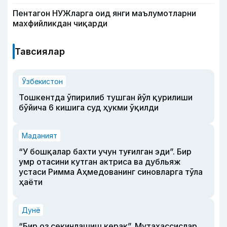
Пентагон НУЖларга оид янги маълумотларни
махфийликдан чиқарди
Тавсиялар
Ўзбекистон
Тошкентда ўпирилиб тушган йўл қурилиши
бўйича 6 кишига суд ҳукми ўқилди
Маданият
“У бошқалар бахти учун туғилган эди”. Бир
умр отасини кутган актриса ва дубльяж
устаси Римма Аҳмедованинг синовларга тўла
ҳаёти
Дунё
“Бир оз секинлашиш керак”. Мутахассислар