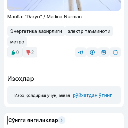
Манба: “Daryo” / Madina Nurman
Энергетика вазирлиги
электр таъминоти
метро
0
2
Изоҳлар
рўйхатдан ўтинг
Изоҳ қолдириш учун, аввал
Сўнгги янгиликлар