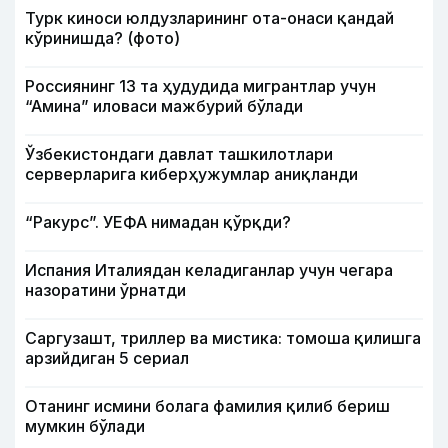
Турк киноси юлдузларининг ота-онаси қандай
кўринишда? (фото)
Россиянинг 13 та ҳудудида мигрантлар учун
“Амина” иловаси мажбурий бўлади
Ўзбекистондаги давлат ташкилотлари
серверларига киберҳужумлар аниқланди
“Ракурс”. УЕФА нимадан қўрқди?
Испания Италиядан келадиганлар учун чегара
назоратини ўрнатди
Саргузашт, триллер ва мистика: томоша қилишга
арзийдиган 5 сериал
Отанинг исмини болага фамилия қилиб бериш
мумкин бўлади