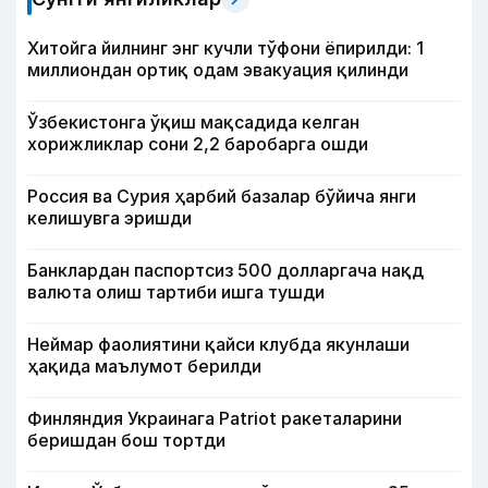
Хитойга йилнинг энг кучли тўфони ёпирилди: 1
миллиондан ортиқ одам эвакуация қилинди
Ўзбекистонга ўқиш мақсадида келган
хорижликлар сони 2,2 баробарга ошди
Россия ва Сурия ҳарбий базалар бўйича янги
келишувга эришди
Банклардан паспортсиз 500 долларгача нақд
валюта олиш тартиби ишга тушди
Неймар фаолиятини қайси клубда якунлаши
ҳақида маълумот берилди
Финляндия Украинага Patriot ракеталарини
беришдан бош тортди