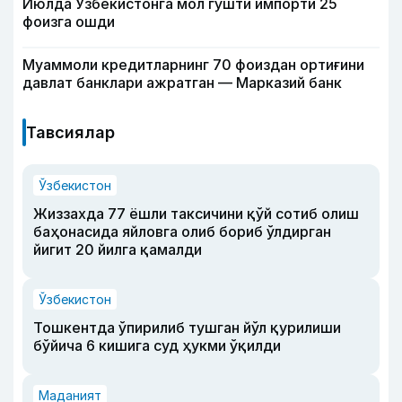
Июлда Ўзбекистонга мол гўшти импорти 25
фоизга ошди
Муаммоли кредитларнинг 70 фоиздан ортиғини
давлат банклари ажратган — Марказий банк
Тавсиялар
Ўзбекистон
Жиззахда 77 ёшли таксичини қўй сотиб олиш
баҳонасида яйловга олиб бориб ўлдирган
йигит 20 йилга қамалди
Ўзбекистон
Тошкентда ўпирилиб тушган йўл қурилиши
бўйича 6 кишига суд ҳукми ўқилди
Маданият