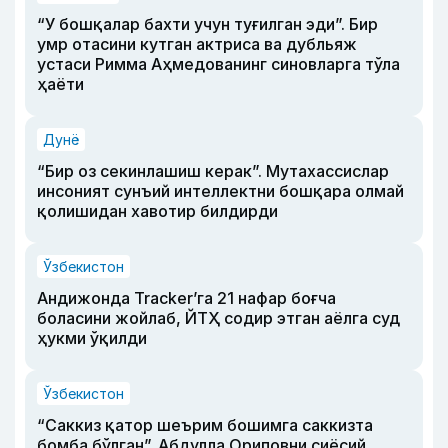
“У бошқалар бахти учун туғилган эди”. Бир
умр отасини кутган актриса ва дубльяж
устаси Римма Аҳмедованинг синовларга тўла
ҳаёти
Дунё
“Бир оз секинлашиш керак”. Мутахассислар
инсоният сунъий интеллектни бошқара олмай
қолишидан хавотир билдирди
Ўзбекистон
Андижонда Tracker’га 21 нафар боғча
боласини жойлаб, ЙТҲ содир этган аёлга суд
ҳукми ўқилди
Ўзбекистон
“Саккиз қатор шеърим бошимга саккизта
бомба бўлган”. Абдулла Ориповни сиёсий