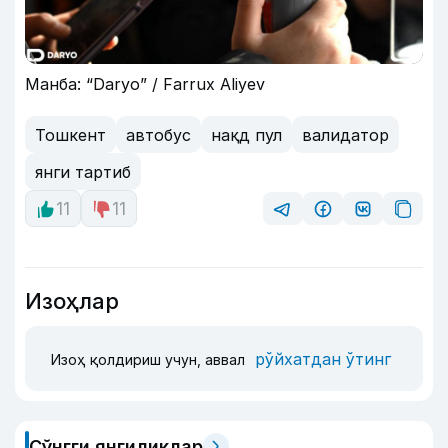
Манба: “Daryo” / Farrux Aliyev
Тошкент
автобус
нақд пул
валидатор
янги тартиб
11
11
Изоҳлар
рўйхатдан ўтинг
Изоҳ қолдириш учун, аввал
Сўнгги янгиликлар