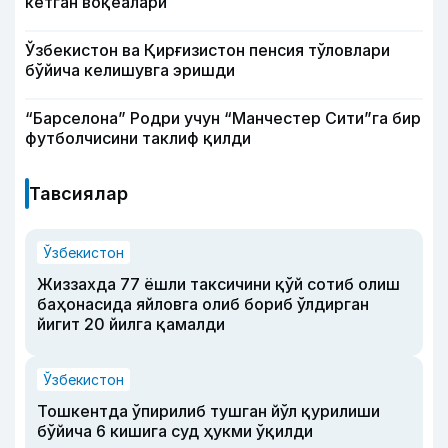
кетган воқеалари
Ўзбекистон ва Қирғизистон пенсия тўловлари
бўйича келишувга эришди
“Барселона” Родри учун “Манчестер Сити”га бир
футболчисини таклиф қилди
Тавсиялар
Ўзбекистон
Жиззахда 77 ёшли таксичини қўй сотиб олиш
баҳонасида яйловга олиб бориб ўлдирган
йигит 20 йилга қамалди
Ўзбекистон
Тошкентда ўпирилиб тушган йўл қурилиши
бўйича 6 кишига суд ҳукми ўқилди