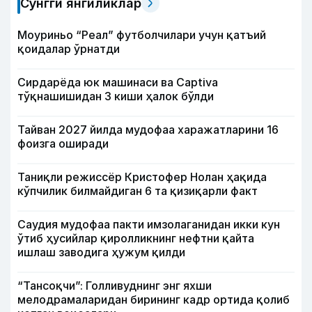
Сўнгги янгиликлар
Моуриньо “Реал” футболчилари учун қатъий
қоидалар ўрнатди
Сирдарёда юк машинаси ва Captiva
тўқнашишидан 3 киши ҳалок бўлди
Тайван 2027 йилда мудофаа харажатларини 16
фоизга оширади
Таниқли режиссёр Кристофер Нолан ҳақида
кўпчилик билмайдиган 6 та қизиқарли факт
Саудия мудофаа пакти имзолаганидан икки кун
ўтиб ҳусийлар қиролликнинг нефтни қайта
ишлаш заводига ҳужум қилди
“Тансоқчи”: Голливуднинг энг яхши
мелодрамаларидан бирининг кадр ортида қолиб