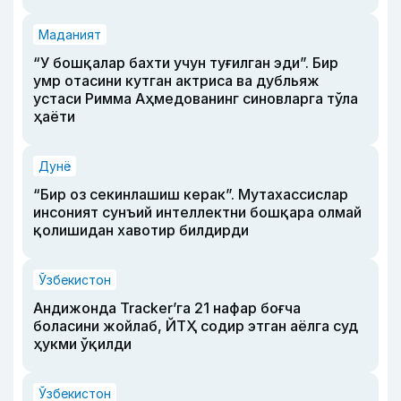
Маданият
“У бошқалар бахти учун туғилган эди”. Бир
умр отасини кутган актриса ва дубльяж
устаси Римма Аҳмедованинг синовларга тўла
ҳаёти
Дунё
“Бир оз секинлашиш керак”. Мутахассислар
инсоният сунъий интеллектни бошқара олмай
қолишидан хавотир билдирди
Ўзбекистон
Андижонда Tracker’га 21 нафар боғча
боласини жойлаб, ЙТҲ содир этган аёлга суд
ҳукми ўқилди
Ўзбекистон