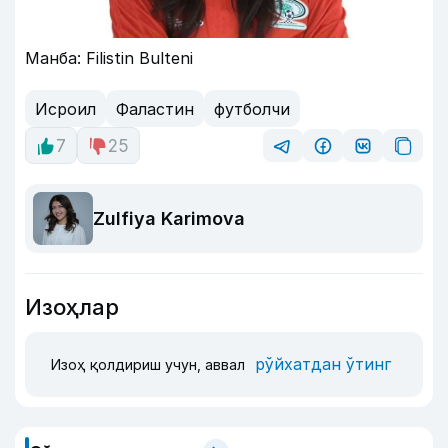
Манба: Filistin Bulteni
Исроил
Фаластин
футболчи
7
25
Zulfiya Karimova
Изоҳлар
рўйхатдан ўтинг
Изоҳ қолдириш учун, аввал