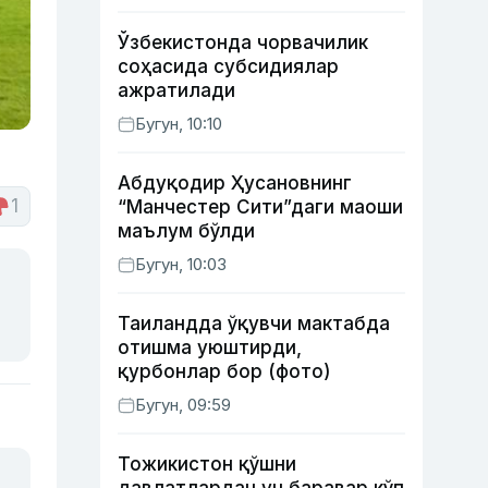
Ўзбекистонда чорвачилик
соҳасида субсидиялар
ажратилади
Бугун, 10:10
Абдуқодир Ҳусановнинг
1
“Манчестер Сити”даги маоши
маълум бўлди
Бугун, 10:03
Таиландда ўқувчи мактабда
отишма уюштирди,
қурбонлар бор (фото)
Бугун, 09:59
Тожикистон қўшни