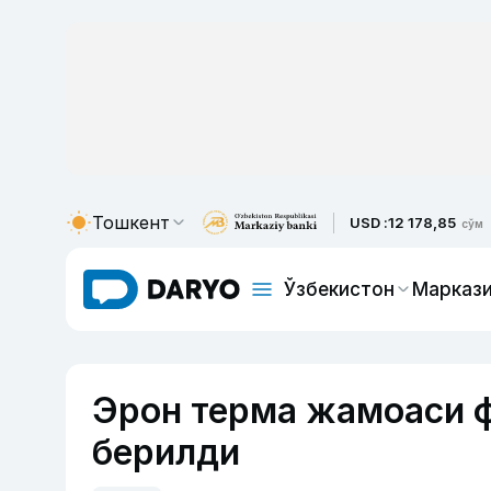
Тошкент
USD :
12 178,85
сўм
Ўзбекистон
Маркази
Эрон терма жамоаси 
берилди