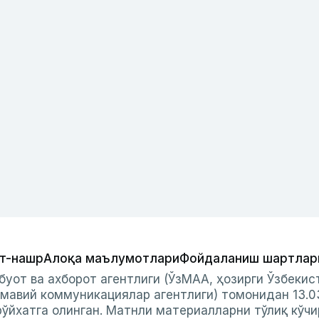
т-нашр
Алоқа маълумотлари
Фойдаланиш шартлар
буот ва ахборот агентлиги (ЎзМАА, ҳозирги Ўзбеки
мавий коммуникациялар агентлиги) томонидан 13.0
ўйхатга олинган. Матнли материалларни тўлиқ кўчи