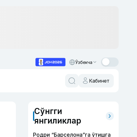
Ўзбекча
Кабинет
Сўнгги
янгиликлар
Родри “Барселона”га ўтишга