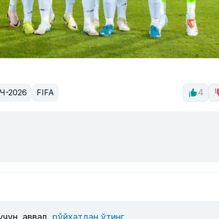
Ч-2026
FIFA
4
учун, аввал
рўйхатдан ўтинг