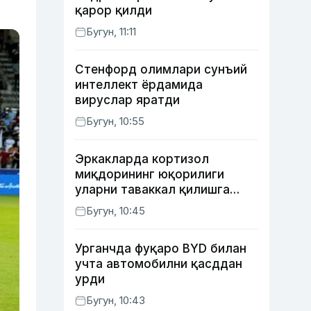
қарор қилди
Бугун, 11:11
Стенфорд олимлари сунъий
интеллект ёрдамида
вируслар яратди
Бугун, 10:55
Эркакларда кортизол
миқдорининг юқорилиги
уларни таваккал қилишга
ундайди — янги тадқиқот
Бугун, 10:45
Урганчда фуқаро BYD билан
учта автомобилни қасддан
урди
Бугун, 10:43