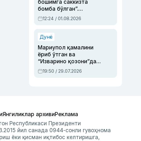
бошимга саккизта
бомба бўлган”.
Абдулла Ориповни
12:24 / 01.08.2026
сиёсий айбловлардан
асраб қолган воқеа
Дунё
Мариупол қамалини
ёриб ўтган ва
“Изварино қозони”дан
чиққан қаҳрамон —
19:50 / 29.07.2026
Украина армияси бош
қўмондони Драпатий
ҳақида
и
Янгиликлар архиви
Реклама
стон Республикаси Президенти
3.2015 йил санада 0944-сонли гувоҳнома
риш ёки қисман иқтибос келтиришга,