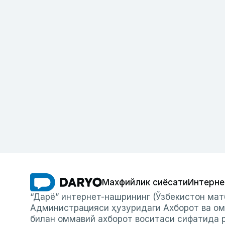
Махфийлик сиёсати
Интерне
“Дарё” интернет-нашрининг (Ўзбекистон мат
Администрацияси ҳузуридаги Ахборот ва ом
билан оммавий ахборот воситаси сифатида р