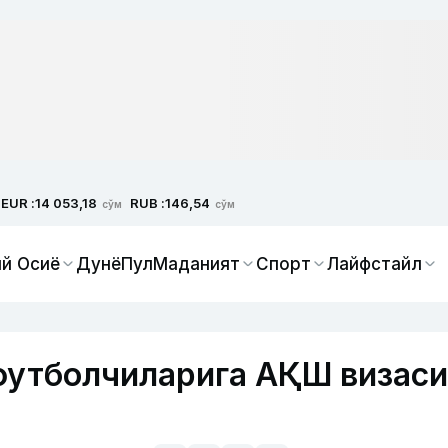
EUR :
RUB :
14 053,18
146,54
сўм
сўм
й Осиё
Дунё
Пул
Маданият
Спорт
Лайфстайл
футболчиларига АҚШ визаси