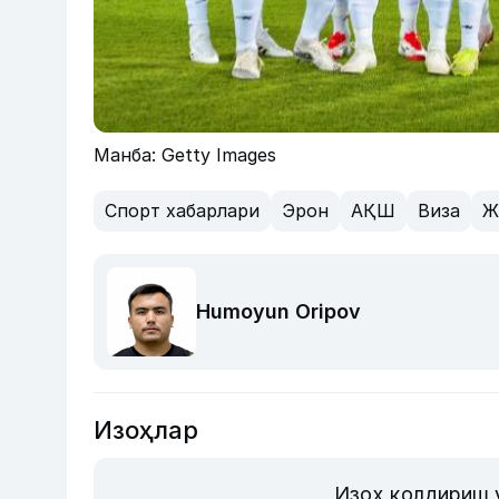
Манба: Getty Images
Спорт хабарлари
Эрон
АҚШ
Виза
Ж
Humoyun Oripov
Изоҳлар
Изоҳ қолдириш 