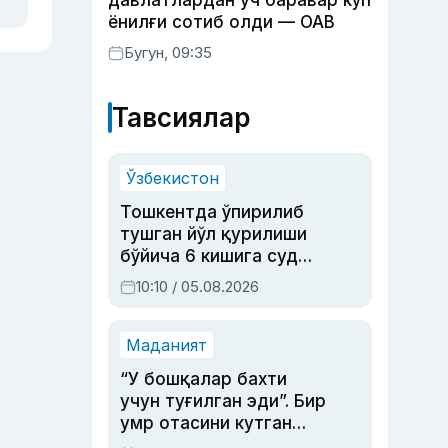
давлатлардан уч баравар кўп
ёнилғи сотиб олди — ОАВ
Бугун, 09:35
Тавсиялар
Ўзбекистон
Тошкентда ўпирилиб
тушган йўл қурилиши
бўйича 6 кишига суд
ҳукми ўқилди
10:10 / 05.08.2026
Маданият
“У бошқалар бахти
учун туғилган эди”. Бир
умр отасини кутган
актриса ва дубльяж