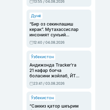
13:55 / 04.08.2026
устаси Римма
Аҳмедованинг
синовларга тўла ҳаёти
Дунё
“Бир оз секинлашиш
керак”. Мутахассислар
инсоният сунъий
интеллектни бошқара
12:40 / 04.08.2026
олмай қолишидан
хавотир билдирди
Ўзбекистон
Андижонда Tracker’га
21 нафар боғча
боласини жойлаб, ЙТҲ
содир этган аёлга суд
23:41 / 03.08.2026
ҳукми ўқилди
Ўзбекистон
“Саккиз қатор шеърим