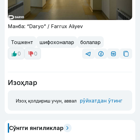
Манба: “Daryo” / Farrux Aliyev
Тошкент
шифохоналар
болалар
0
0
Изоҳлар
рўйхатдан ўтинг
Изоҳ қолдириш учун, аввал
Сўнгги янгиликлар