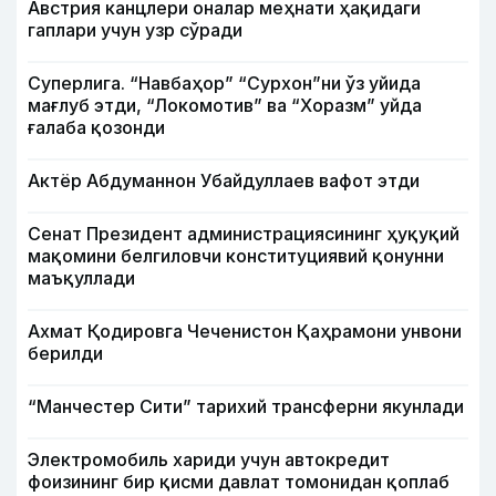
Австрия канцлери оналар меҳнати ҳақидаги
гаплари учун узр сўради
Суперлига. “Навбаҳор” “Сурхон”ни ўз уйида
мағлуб этди, “Локомотив” ва “Хоразм” уйда
ғалаба қозонди
Актёр Абду­маннон Убайдуллаев вафот этди
Сенат Президент администрациясининг ҳуқуқий
мақомини белгиловчи конституциявий қонунни
маъқуллади
Ахмат Қодировга Чеченистон Қаҳрамони унвони
берилди
“Манчестер Сити” тарихий трансферни якунлади
Электромобиль хариди учун автокредит
фоизининг бир қисми давлат томонидан қоплаб