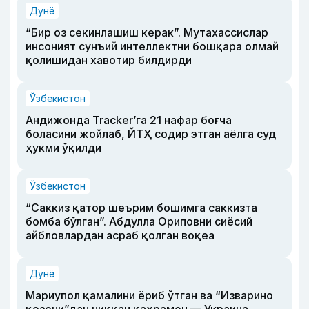
Дунё
“Бир оз секинлашиш керак”. Мутахассислар
инсоният сунъий интеллектни бошқара олмай
қолишидан хавотир билдирди
Ўзбекистон
Андижонда Tracker’га 21 нафар боғча
боласини жойлаб, ЙТҲ содир этган аёлга суд
ҳукми ўқилди
Ўзбекистон
“Саккиз қатор шеърим бошимга саккизта
бомба бўлган”. Абдулла Ориповни сиёсий
айбловлардан асраб қолган воқеа
Дунё
Мариупол қамалини ёриб ўтган ва “Изварино