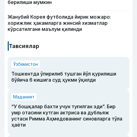
берилиши мумкин
Жанубий Корея футболида йирик можаро:
хорижлик ҳакамларга жинсий хизматлар
кўрсатилгани маълум қилинди
Тавсиялар
Ўзбекистон
Тошкентда ўпирилиб тушган йўл қурилиши
бўйича 6 кишига суд ҳукми ўқилди
Маданият
“У бошқалар бахти учун туғилган эди”. Бир
умр отасини кутган актриса ва дубльяж
устаси Римма Аҳмедованинг синовларга тўла
ҳаёти