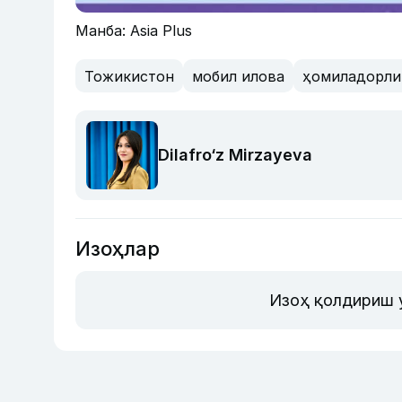
Манба: Asia Plus
Тожикистон
мобил илова
ҳомиладорли
Dilafro‘z Mirzayeva
Изоҳлар
Изоҳ қолдириш 