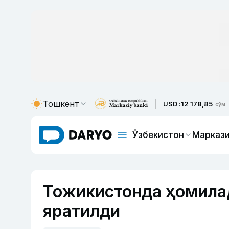
Тошкент
USD :
12 178,85
сўм
Ўзбекистон
Маркази
Тожикистонда ҳомила
яратилди