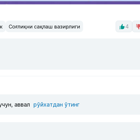
к
Соғлиқни сақлаш вазирлиги
4
учун, аввал
рўйхатдан ўтинг