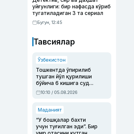
Детектив, сир ва даҳшат
уйғунлиги: бир нафасда кўриб
тугатиладиган 3 та сериал
Бугун, 12:45
Тавсиялар
Ўзбекистон
Тошкентда ўпирилиб
тушган йўл қурилиши
бўйича 6 кишига суд
ҳукми ўқилди
10:10 / 05.08.2026
Маданият
“У бошқалар бахти
учун туғилган эди”. Бир
умр отасини кутган