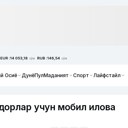
EUR :
RUB :
14 053,18
146,54
сўм
сўм
й Осиё
Дунё
Пул
Маданият
Спорт
Лайфстайл
дорлар учун мобил илова