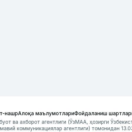
т-нашр
Алоқа маълумотлари
Фойдаланиш шартлар
буот ва ахборот агентлиги (ЎзМАА, ҳозирги Ўзбеки
мавий коммуникациялар агентлиги) томонидан 13.0