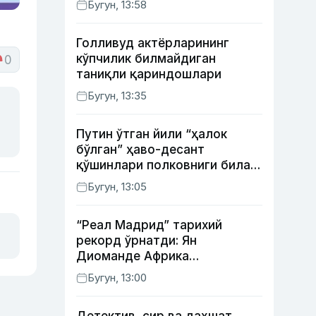
Бугун, 13:58
жорий этилди
Голливуд актёрларининг
кўпчилик билмайдиган
0
таниқли қариндошлари
Бугун, 13:35
Путин ўтган йили “ҳалок
бўлган” ҳаво-десант
қўшинлари полковниги билан
телефон орқали
Бугун, 13:05
суҳбатлашди
“Реал Мадрид” тарихий
рекорд ўрнатди: Ян
Диоманде Африка
футболидаги энг қиммат
Бугун, 13:00
трансферга айланди