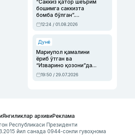
“Саккиз қатор шеърим
бошимга саккизта
бомба бўлган”.
Абдулла Ориповни
12:24 / 01.08.2026
сиёсий айбловлардан
асраб қолган воқеа
Дунё
Мариупол қамалини
ёриб ўтган ва
“Изварино қозони”дан
чиққан қаҳрамон —
19:50 / 29.07.2026
Украина армияси бош
қўмондони Драпатий
ҳақида
и
Янгиликлар архиви
Реклама
стон Республикаси Президенти
3.2015 йил санада 0944-сонли гувоҳнома