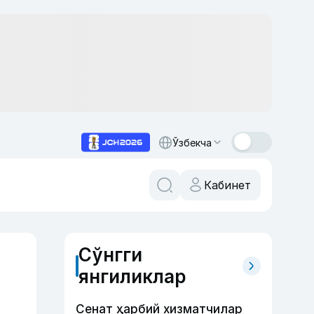
Ўзбекча
Кабинет
Сўнгги
янгиликлар
Сенат ҳарбий хизматчилар