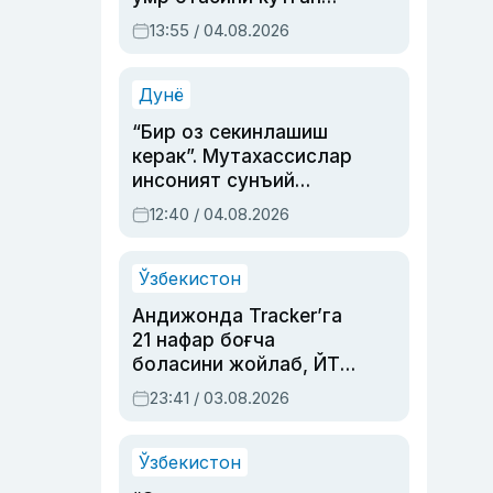
актриса ва дубльяж
13:55 / 04.08.2026
устаси Римма
Аҳмедованинг
синовларга тўла ҳаёти
Дунё
“Бир оз секинлашиш
керак”. Мутахассислар
инсоният сунъий
интеллектни бошқара
12:40 / 04.08.2026
олмай қолишидан
хавотир билдирди
Ўзбекистон
Андижонда Tracker’га
21 нафар боғча
боласини жойлаб, ЙТҲ
содир этган аёлга суд
23:41 / 03.08.2026
ҳукми ўқилди
Ўзбекистон