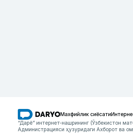
Махфийлик сиёсати
Интерне
“Дарё” интернет-нашрининг (Ўзбекистон мат
Администрацияси ҳузуридаги Ахборот ва ом