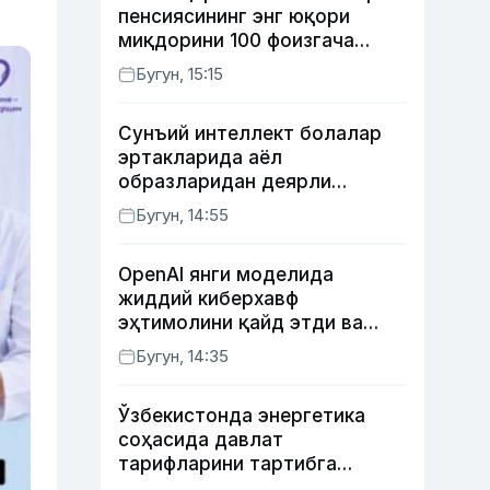
пенсиясининг энг юқори
миқдорини 100 фоизгача
оширишни назарда тутувчи
Бугун, 15:15
қонунни маъқуллади
Сунъий интеллект болалар
эртакларида аёл
образларидан деярли
фойдаланмаяпти
Бугун, 14:55
OpenAI янги моделида
жиддий киберхавф
эҳтимолини қайд этди ва
хавфсизлик чораларини
Бугун, 14:35
кучайтирди
Ўзбекистонда энергетика
соҳасида давлат
тарифларини тартибга
солишнинг янги тизими