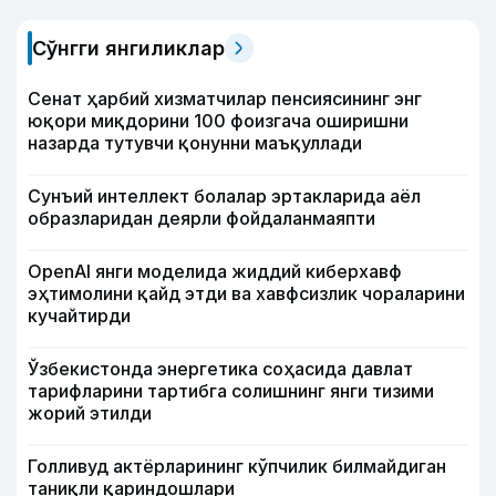
Сўнгги янгиликлар
Сенат ҳарбий хизматчилар пенсиясининг энг
юқори миқдорини 100 фоизгача оширишни
назарда тутувчи қонунни маъқуллади
Сунъий интеллект болалар эртакларида аёл
образларидан деярли фойдаланмаяпти
OpenAI янги моделида жиддий киберхавф
эҳтимолини қайд этди ва хавфсизлик чораларини
кучайтирди
Ўзбекистонда энергетика соҳасида давлат
тарифларини тартибга солишнинг янги тизими
жорий этилди
Голливуд актёрларининг кўпчилик билмайдиган
таниқли қариндошлари