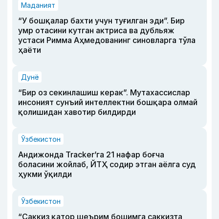
Маданият
“У бошқалар бахти учун туғилган эди”. Бир
умр отасини кутган актриса ва дубльяж
устаси Римма Аҳмедованинг синовларга тўла
ҳаёти
Дунё
“Бир оз секинлашиш керак”. Мутахассислар
инсоният сунъий интеллектни бошқара олмай
қолишидан хавотир билдирди
Ўзбекистон
Андижонда Tracker’га 21 нафар боғча
боласини жойлаб, ЙТҲ содир этган аёлга суд
ҳукми ўқилди
Ўзбекистон
“Саккиз қатор шеърим бошимга саккизта