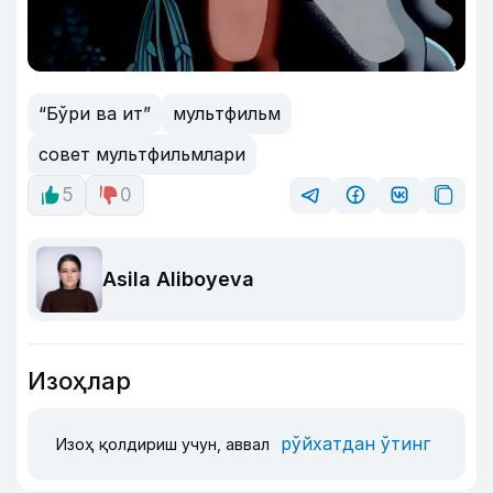
“Бўри ва ит”
мультфильм
совет мультфильмлари
5
0
Asila Aliboyeva
Изоҳлар
рўйхатдан ўтинг
Изоҳ қолдириш учун, аввал