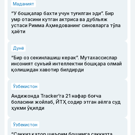
Маданият
“У бошқалар бахти учун туғилган эди”. Бир
умр отасини кутган актриса ва дубльяж
устаси Римма Аҳмедованинг синовларга тўла
ҳаёти
Дунё
“Бир оз секинлашиш керак”. Мутахассислар
инсоният сунъий интеллектни бошқара олмай
қолишидан хавотир билдирди
Ўзбекистон
Андижонда Tracker’га 21 нафар боғча
боласини жойлаб, ЙТҲ содир этган аёлга суд
ҳукми ўқилди
Ўзбекистон
“Саккиз қатор шеърим бошимга саккизта