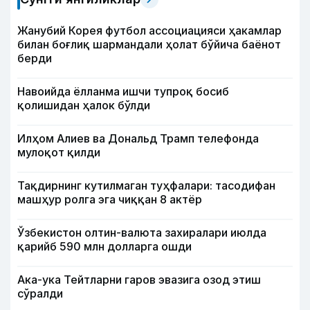
Жанубий Корея футбол ассоциацияси ҳакамлар
билан боғлиқ шармандали ҳолат бўйича баёнот
берди
Навоийда ёлланма ишчи тупроқ босиб
қолишидан ҳалок бўлди
Илҳом Алиев ва Дональд Трамп телефонда
мулоқот қилди
Тақдирнинг кутилмаган туҳфалари: тасодифан
машҳур ролга эга чиққан 8 актёр
Ўзбекистон олтин-валюта захиралари июлда
қарийб 590 млн долларга ошди
Ака-ука Тейтларни гаров эвазига озод этиш
сўралди