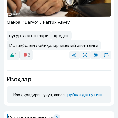
Манба: “Daryo” / Farrux Aliyev
суғурта агентлари
кредит
Истиқболли лойиҳалар миллий агентлиги
1
2
Изоҳлар
рўйхатдан ўтинг
Изоҳ қолдириш учун, аввал
Сўнгги янгиликлар