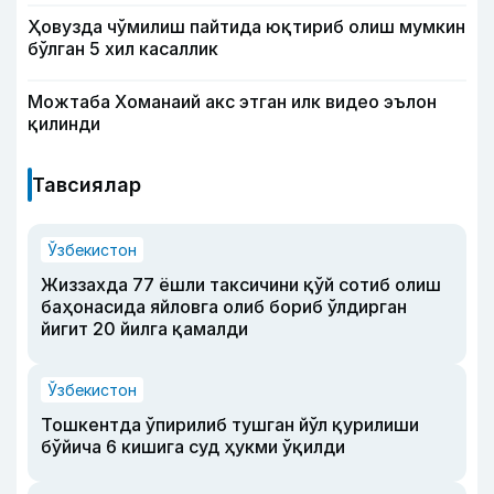
Ҳовузда чўмилиш пайтида юқтириб олиш мумкин
бўлган 5 хил касаллик
Можтаба Хоманаий акс этган илк видео эълон
қилинди
Тавсиялар
Ўзбекистон
Жиззахда 77 ёшли таксичини қўй сотиб олиш
баҳонасида яйловга олиб бориб ўлдирган
йигит 20 йилга қамалди
Ўзбекистон
Тошкентда ўпирилиб тушган йўл қурилиши
бўйича 6 кишига суд ҳукми ўқилди