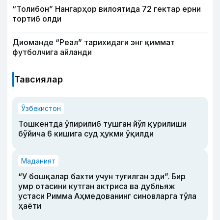
“Толибон” Нангарҳор вилоятида 72 гектар ерни
тортиб олди
Диоманде “Реал” тарихидаги энг қиммат
футболчига айланди
Тавсиялар
Ўзбекистон
Тошкентда ўпирилиб тушган йўл қурилиши
бўйича 6 кишига суд ҳукми ўқилди
Маданият
“У бошқалар бахти учун туғилган эди”. Бир
умр отасини кутган актриса ва дубльяж
устаси Римма Аҳмедованинг синовларга тўла
ҳаёти