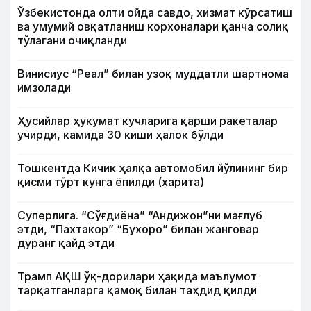
Ўзбекистонда олти ойда савдо, хизмат кўрсатиш
ва умумий овқатланиш корхоналари қанча солиқ
тўлагани очиқланди
Винисиус “Реал” билан узоқ муддатли шартнома
имзолади
Ҳусийлар ҳукумат кучларига қарши ракеталар
учирди, камида 30 киши ҳалок бўлди
Тошкентда Кичик ҳалқа автомобил йўлининг бир
қисми тўрт кунга ёпилди (харита)
Суперлига. “Сўғдиёна” “Андижон”ни мағлуб
этди, “Пахтакор” “Бухоро” билан жанговар
дуранг қайд этди
Трамп АҚШ ўқ-дорилари ҳақида маълумот
тарқатганларга қамоқ билан таҳдид қилди