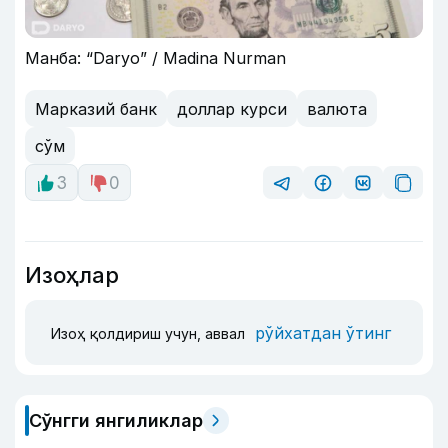
Манба: “Daryo” / Madina Nurman
Марказий банк
доллар курси
валюта
сўм
3
0
Изоҳлар
рўйхатдан ўтинг
Изоҳ қолдириш учун, аввал
Сўнгги янгиликлар