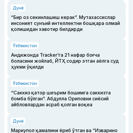
Дунё
“Бир оз секинлашиш керак”. Мутахассислар
инсоният сунъий интеллектни бошқара олмай
қолишидан хавотир билдирди
Ўзбекистон
Андижонда Tracker’га 21 нафар боғча
боласини жойлаб, ЙТҲ содир этган аёлга суд
ҳукми ўқилди
Ўзбекистон
“Саккиз қатор шеърим бошимга саккизта
бомба бўлган”. Абдулла Ориповни сиёсий
айбловлардан асраб қолган воқеа
Дунё
Мариупол қамалини ёриб ўтган ва “Изварино