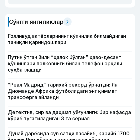
Сўнгги янгиликлар
Голливуд актёрларининг кўпчилик билмайдиган
таниқли қариндошлари
Путин ўтган йили “ҳалок бўлган” ҳаво-десант
қўшинлари полковниги билан телефон орқали
суҳбатлашди
“Реал Мадрид” тарихий рекорд ўрнатди: Ян
Диоманде Африка футболидаги энг қиммат
трансферга айланди
Детектив, сир ва даҳшат уйғунлиги: бир нафасда
кўриб тугатиладиган 3 та сериал
Дунай дарёсида сув сатҳи пасайиб, қарийб 1700
йиллик Рим кўприги қолдиқлари кўринди