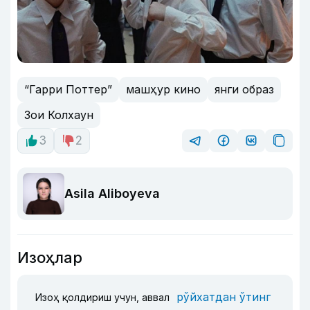
“Гарри Поттер”
машҳур кино
янги образ
Зои Колхаун
3
2
Asila Aliboyeva
Изоҳлар
рўйхатдан ўтинг
Изоҳ қолдириш учун, аввал