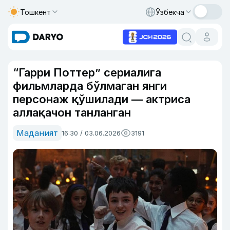
Тошкент
Ўзбекча
“Гарри Поттер” сериалига
фильмларда бўлмаган янги
персонаж қўшилади — актриса
аллақачон танланган
Маданият
16:30 / 03.06.2026
3191