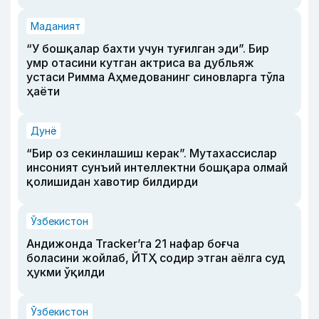
Маданият
“У бошқалар бахти учун туғилган эди”. Бир
умр отасини кутган актриса ва дубльяж
устаси Римма Аҳмедованинг синовларга тўла
ҳаёти
Дунё
“Бир оз секинлашиш керак”. Мутахассислар
инсоният сунъий интеллектни бошқара олмай
қолишидан хавотир билдирди
Ўзбекистон
Андижонда Tracker’га 21 нафар боғча
боласини жойлаб, ЙТҲ содир этган аёлга суд
ҳукми ўқилди
Ўзбекистон