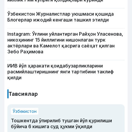
Ўзбекистон Журналистлар уюшмаси қошида
Блогерлар ижодий кенгаши ташкил этилди
Instagram: Ўғлини уйлантирган Райҳон Уласенова,
никоҳининг 15 йиллигини нишонлаган турк
актёрлари ва Камелот қасрига саёҳат қилган
Зебо Раҳимова
ИИВ йўл ҳаракати қоидабузарликларини
расмийлаштиришнинг янги тартибини таклиф
қилди
Тавсиялар
Ўзбекистон
Тошкентда ўпирилиб тушган йўл қурилиши
бўйича 6 кишига суд ҳукми ўқилди