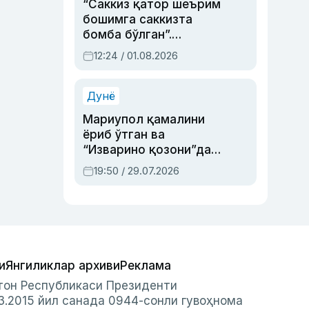
“Саккиз қатор шеърим
бошимга саккизта
бомба бўлган”.
Абдулла Ориповни
12:24 / 01.08.2026
сиёсий айбловлардан
асраб қолган воқеа
Дунё
Мариупол қамалини
ёриб ўтган ва
“Изварино қозони”дан
чиққан қаҳрамон —
19:50 / 29.07.2026
Украина армияси бош
қўмондони Драпатий
ҳақида
и
Янгиликлар архиви
Реклама
стон Республикаси Президенти
3.2015 йил санада 0944-сонли гувоҳнома