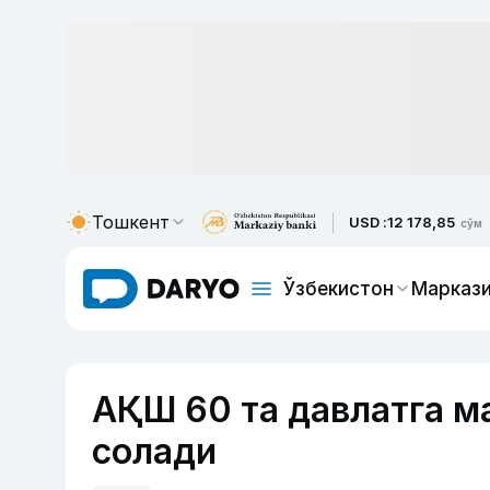
Тошкент
USD :
12 178,85
сўм
Ўзбекистон
Маркази
АҚШ 60 та давлатга м
солади