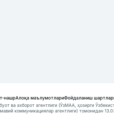
т-нашр
Алоқа маълумотлари
Фойдаланиш шартлар
буот ва ахборот агентлиги (ЎзМАА, ҳозирги Ўзбеки
мавий коммуникациялар агентлиги) томонидан 13.0