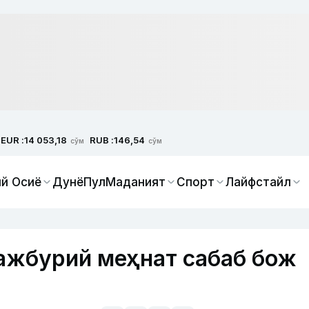
EUR :
RUB :
14 053,18
146,54
сўм
сўм
й Осиё
Дунё
Пул
Маданият
Спорт
Лайфстайл
ажбурий меҳнат сабаб бож