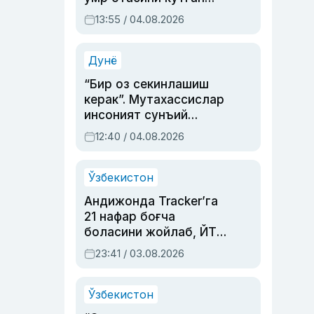
актриса ва дубльяж
13:55 / 04.08.2026
устаси Римма
Аҳмедованинг
синовларга тўла ҳаёти
Дунё
“Бир оз секинлашиш
керак”. Мутахассислар
инсоният сунъий
интеллектни бошқара
12:40 / 04.08.2026
олмай қолишидан
хавотир билдирди
Ўзбекистон
Андижонда Tracker’га
21 нафар боғча
боласини жойлаб, ЙТҲ
содир этган аёлга суд
23:41 / 03.08.2026
ҳукми ўқилди
Ўзбекистон