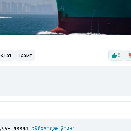
еҳнат
Трамп
8
учун, аввал
рўйхатдан ўтинг