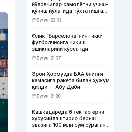
йўловчилар самолётни учиш-
қўниш йўлагида тўхтатишга
уринди (видео)
Бугун, 22:02
Флик “Барселона”нинг икки
футболчисига чиқиш
эшикларини кўрсатди
Бугун, 21:37
Эрон Ҳормузда БАА ёнилғи
кемасига ракета билан ҳужум
қилди — Абу Даби
Бугун, 21:20
Қашқадарёда 6 гектар ерни
хусусийлаштириб бериш
эвазига 100 млн сўм сўраган
шахс ушланди