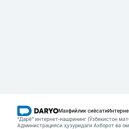
Махфийлик сиёсати
Интерне
“Дарё” интернет-нашрининг (Ўзбекистон мат
Администрацияси ҳузуридаги Ахборот ва ом