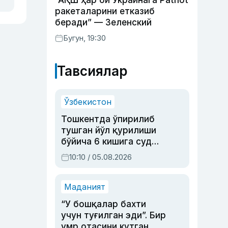
“АҚШ ҳар ой Украинага Patriot
ракеталарини етказиб
беради” — Зеленский
Бугун, 19:30
Тавсиялар
Ўзбекистон
Тошкентда ўпирилиб
тушган йўл қурилиши
бўйича 6 кишига суд
ҳукми ўқилди
10:10 / 05.08.2026
Маданият
“У бошқалар бахти
учун туғилган эди”. Бир
умр отасини кутган