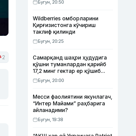
Бугун, 20:50
Wildberries омборларини
Қирғизистонга кўчириш
таклиф қилинди
Бугун, 20:25
2
Самарқанд шаҳри ҳудудига
қўшни туманлардан қарийб
17,2 минг гектар ер қўшиб
берилади
Бугун, 20:00
Месси фаолиятини якунлагач,
“Интер Майами” раҳбарига
айланадими?
Бугун, 19:38