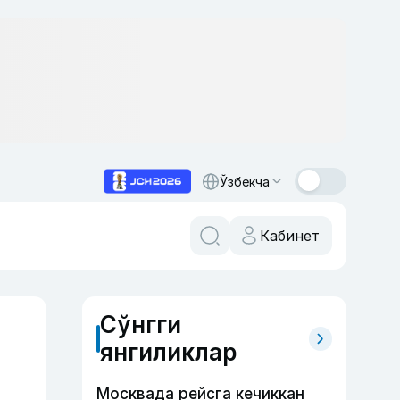
Ўзбекча
Кабинет
Сўнгги
янгиликлар
Москвада рейсга кечиккан