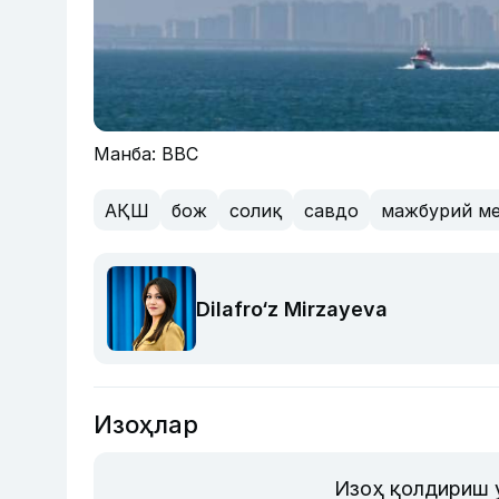
Манба: BBC
АҚШ
бож
солиқ
савдо
мажбурий м
Dilafro‘z Mirzayeva
Изоҳлар
Изоҳ қолдириш 