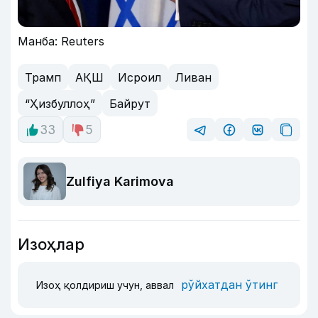
Манба: Reuters
Трамп
АҚШ
Исроил
Ливан
“Ҳизбуллоҳ”
Байрут
33
5
Zulfiya Karimova
Изоҳлар
рўйхатдан ўтинг
Изоҳ қолдириш учун, аввал