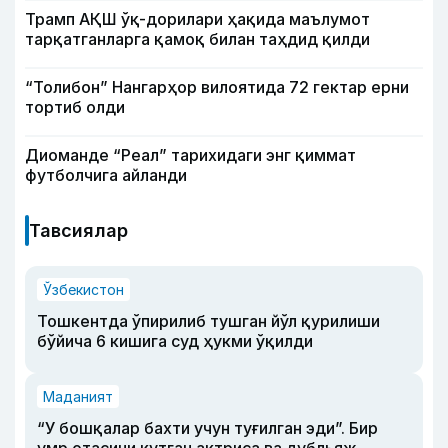
Трамп АҚШ ўқ-дорилари ҳақида маълумот
тарқатганларга қамоқ билан таҳдид қилди
“Толибон” Нангарҳор вилоятида 72 гектар ерни
тортиб олди
Диоманде “Реал” тарихидаги энг қиммат
футболчига айланди
Тавсиялар
Ўзбекистон
Тошкентда ўпирилиб тушган йўл қурилиши
бўйича 6 кишига суд ҳукми ўқилди
Маданият
“У бошқалар бахти учун туғилган эди”. Бир
умр отасини кутган актриса ва дубльяж