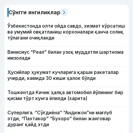
Сўнгги янгиликлар
Ўзбекистонда олти ойда савдо, хизмат кўрсатиш
ва умумий овқатланиш корхоналари қанча солиқ
тўлагани очиқланди
Винисиус “Реал” билан узоқ муддатли шартнома
имзолади
Ҳусийлар ҳукумат кучларига қарши ракеталар
учирди, камида 30 киши ҳалок бўлди
Тошкентда Кичик ҳалқа автомобил йўлининг бир
қисми тўрт кунга ёпилди (харита)
Суперлига. “Сўғдиёна” “Андижон”ни мағлуб
этди, “Пахтакор” “Бухоро” билан жанговар
дуранг қайд этди