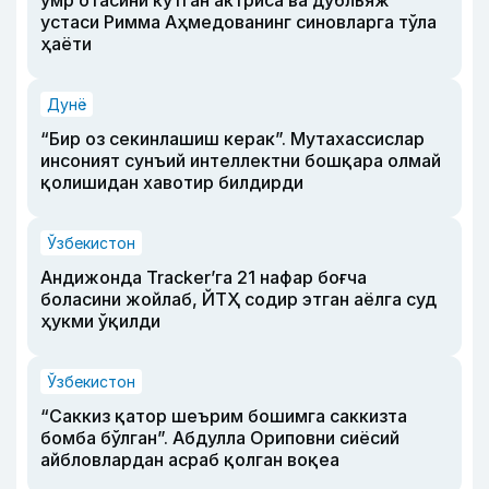
устаси Римма Аҳмедованинг синовларга тўла
ҳаёти
Дунё
“Бир оз секинлашиш керак”. Мутахассислар
инсоният сунъий интеллектни бошқара олмай
қолишидан хавотир билдирди
Ўзбекистон
Андижонда Tracker’га 21 нафар боғча
боласини жойлаб, ЙТҲ содир этган аёлга суд
ҳукми ўқилди
Ўзбекистон
“Саккиз қатор шеърим бошимга саккизта
бомба бўлган”. Абдулла Ориповни сиёсий
айбловлардан асраб қолган воқеа