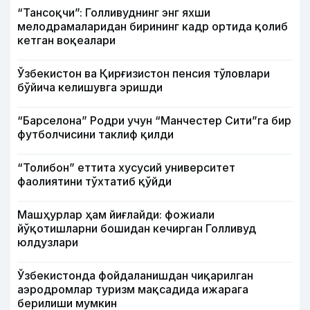
“Тансоқчи”: Голливуднинг энг яхши
мелодрамаларидан бирининг кадр ортида қолиб
кетган воқеалари
Ўзбекистон ва Қирғизистон пенсия тўловлари
бўйича келишувга эришди
“Барселона” Родри учун “Манчестер Сити”га бир
футболчисини таклиф қилди
“Толибон” еттита хусусий университет
фаолиятини тўхтатиб қўйди
Машҳурлар ҳам йиғлайди: фожиали
йўқотишларни бошидан кечирган Голливуд
юлдузлари
Ўзбекистонда фойдаланишдан чиқарилган
аэродромлар туризм мақсадида ижарага
берилиши мумкин