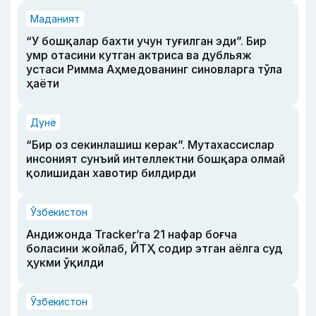
Маданият
“У бошқалар бахти учун туғилган эди”. Бир
умр отасини кутган актриса ва дубльяж
устаси Римма Аҳмедованинг синовларга тўла
ҳаёти
Дунё
“Бир оз секинлашиш керак”. Мутахассислар
инсоният сунъий интеллектни бошқара олмай
қолишидан хавотир билдирди
Ўзбекистон
Андижонда Tracker’га 21 нафар боғча
боласини жойлаб, ЙТҲ содир этган аёлга суд
ҳукми ўқилди
Ўзбекистон