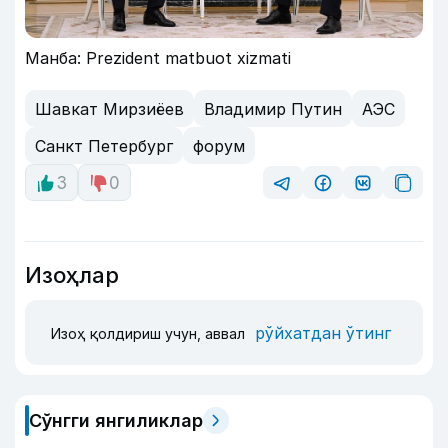
Манба: Prezident matbuot xizmati
Шавкат Мирзиёев
Владимир Путин
АЭС
Санкт Петербург
форум
3
0
Изоҳлар
рўйхатдан ўтинг
Изоҳ қолдириш учун, аввал
Сўнгги янгиликлар