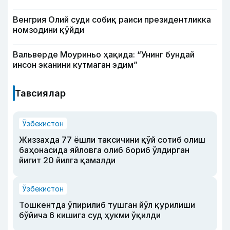
Венгрия Олий суди собиқ раиси президентликка
номзодини қўйди
Вальверде Моуриньо ҳақида: “Унинг бундай
инсон эканини кутмаган эдим”
Тавсиялар
Ўзбекистон
Жиззахда 77 ёшли таксичини қўй сотиб олиш
баҳонасида яйловга олиб бориб ўлдирган
йигит 20 йилга қамалди
Ўзбекистон
Тошкентда ўпирилиб тушган йўл қурилиши
бўйича 6 кишига суд ҳукми ўқилди