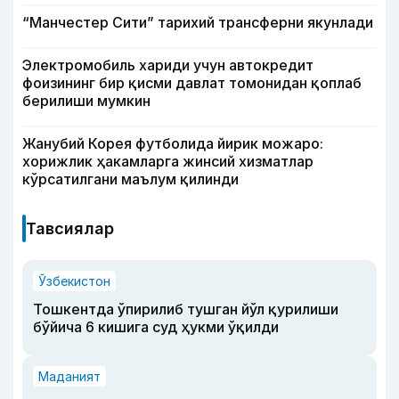
“Манчестер Сити” тарихий трансферни якунлади
Электромобиль хариди учун автокредит
фоизининг бир қисми давлат томонидан қоплаб
берилиши мумкин
Жанубий Корея футболида йирик можаро:
хорижлик ҳакамларга жинсий хизматлар
кўрсатилгани маълум қилинди
Тавсиялар
Ўзбекистон
Тошкентда ўпирилиб тушган йўл қурилиши
бўйича 6 кишига суд ҳукми ўқилди
Маданият