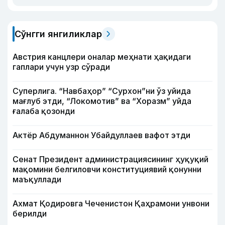
Сўнгги янгиликлар
Австрия канцлери оналар меҳнати ҳақидаги
гаплари учун узр сўради
Суперлига. “Навбаҳор” “Сурхон”ни ўз уйида
мағлуб этди, “Локомотив” ва “Хоразм” уйда
ғалаба қозонди
Актёр Абду­маннон Убайдуллаев вафот этди
Сенат Президент администрациясининг ҳуқуқий
мақомини белгиловчи конституциявий қонунни
маъқуллади
Ахмат Қодировга Чеченистон Қаҳрамони унвони
берилди