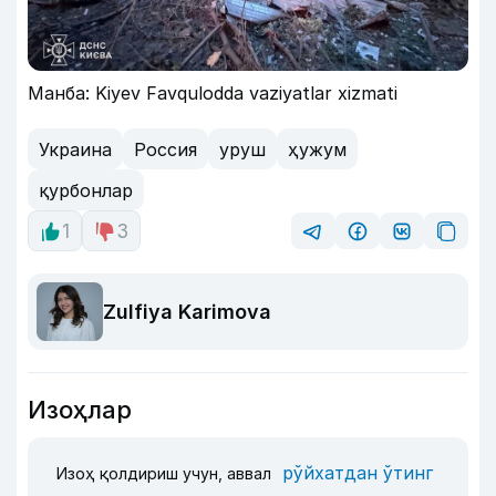
Манба: Kiyev Favqulodda vaziyatlar xizmati
Украина
Россия
уруш
ҳужум
қурбонлар
1
3
Zulfiya Karimova
Изоҳлар
рўйхатдан ўтинг
Изоҳ қолдириш учун, аввал