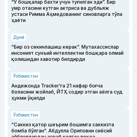
“У бошқалар бахти учун туғилган эди”. Бир
умр отасини кутган актриса ва дубльяж
устаси Римма Аҳмедованинг синовларга тўла
ҳаёти
Дунё
“Бир оз секинлашиш керак”. Мутахассислар
инсоният сунъий интеллектни бошқара олмай
қолишидан хавотир билдирди
Ўзбекистон
Андижонда Tracker’га 21 нафар боғча
боласини жойлаб, ЙТҲ содир этган аёлга суд
ҳукми ўқилди
Ўзбекистон
“Саккиз қатор шеърим бошимга саккизта
бомба бўлган”. Абдулла Ориповни сиёсий
айбловлардан асраб қолган воқеа