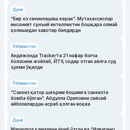
Дунё
“Бир оз секинлашиш керак”. Мутахассислар
инсоният сунъий интеллектни бошқара олмай
қолишидан хавотир билдирди
Ўзбекистон
Андижонда Tracker’га 21 нафар боғча
боласини жойлаб, ЙТҲ содир этган аёлга суд
ҳукми ўқилди
Ўзбекистон
“Саккиз қатор шеърим бошимга саккизта
бомба бўлган”. Абдулла Ориповни сиёсий
айбловлардан асраб қолган воқеа
Дунё
Мариупол қамалини ёриб ўтган ва “Изварино