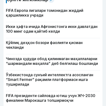
FIFA Европа лигалари томонидан жиддий
қаршиликка учради
Икки ҳафта ичида Афғонистонга икки давлатдан
100 минг одам қайтиб келди
Қўйлиқ деҳқон бозори фаолияти қисман
чекланди
Чинозда ҳудуди обод қилинмаган маҳаллаларни
“шармандали маҳалла” деб белгилаш бошланди
Ўзбекистонда сунъий интеллектга асосланган
“Smart Fermer” рақамли платформаси ишга
туширилади
FIFA президенти сайловда ютиш учун ЖЧ-2030
финалини Марокашга топширмоқчи