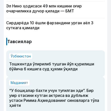
Эл Нино ҳодисаси 49 млн кишини оғир
очарчиликка дучор қилади — БМТ
Сирдарёда 10 ёшли фарзандини урган аёл 3
суткага қамалди
Тавсиялар
Ўзбекистон
Тошкентда ўпирилиб тушган йўл қурилиши
бўйича 6 кишига суд ҳукми ўқилди
Маданият
“У бошқалар бахти учун туғилган эди”. Бир
умр отасини кутган актриса ва дубльяж
устаси Римма Аҳмедованинг синовларга тўла
ҳаёти