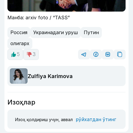
Манба: arxiv foto / “TASS”
Россия
Украинадаги уруш
Путин
олигарх
5
3
Zulfiya Karimova
Изоҳлар
рўйхатдан ўтинг
Изоҳ қолдириш учун, аввал