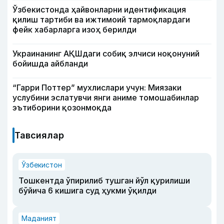
Ўзбекистонда ҳайвонларни идентификация
қилиш тартиби ва ижтимоий тармоқлардаги
фейк хабарларга изоҳ берилди
Украинанинг АҚШдаги собиқ элчиси ноқонуний
бойишда айбланди
“Гарри Поттер” мухлислари учун: Миязаки
услубини эслатувчи янги аниме томошабинлар
эътиборини қозонмоқда
Тавсиялар
Ўзбекистон
Тошкентда ўпирилиб тушган йўл қурилиши
бўйича 6 кишига суд ҳукми ўқилди
Маданият