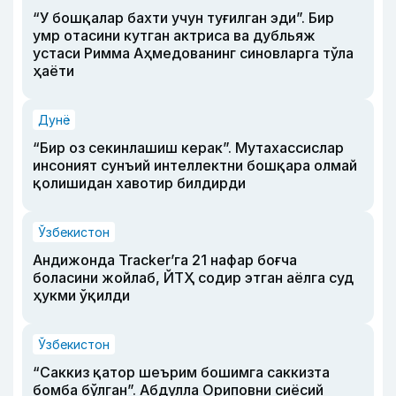
“У бошқалар бахти учун туғилган эди”. Бир
умр отасини кутган актриса ва дубльяж
устаси Римма Аҳмедованинг синовларга тўла
ҳаёти
Дунё
“Бир оз секинлашиш керак”. Мутахассислар
инсоният сунъий интеллектни бошқара олмай
қолишидан хавотир билдирди
Ўзбекистон
Андижонда Tracker’га 21 нафар боғча
боласини жойлаб, ЙТҲ содир этган аёлга суд
ҳукми ўқилди
Ўзбекистон
“Саккиз қатор шеърим бошимга саккизта
бомба бўлган”. Абдулла Ориповни сиёсий