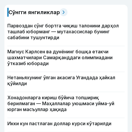
Сўнгги янгиликлар
Парвоздан сўнг бортга чиқиш талонини дарҳол
ташлаб юборманг — мутахассислар бунинг
сабабини тушунтирди
Магнус Карлсен ва дунёнинг бошқа етакчи
шахматчилари Самарқанддаги олимпиадани
ўтказиб юборади
Нетаньяхунинг ўлган акасига Угандада ҳайкал
қўйилди
Хонадонларга кириш бўйича топшириқ
берилмаган — Маҳаллалар уюшмаси уйма-уй
юрган масъуллар ҳақида
Икки кун пастлаган доллар курси кўтарилди