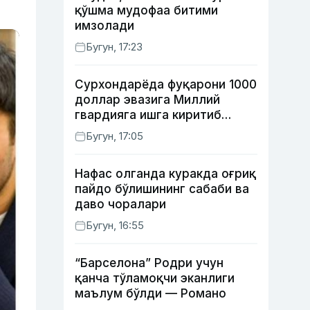
қўшма мудофаа битими
имзолади
Бугун, 17:23
Сурхондарёда фуқарони 1000
доллар эвазига Миллий
гвардияга ишга киритиб
қўймоқчи бўлган шахс
Бугун, 17:05
ушланди
Нафас олганда куракда оғриқ
пайдо бўлишининг сабаби ва
даво чоралари
Бугун, 16:55
“Барселона” Родри учун
қанча тўламоқчи эканлиги
маълум бўлди — Романо