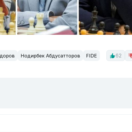
доров
Нодирбек Абдусатторов
FIDE
62