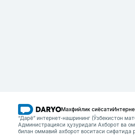
Махфийлик сиёсати
Интерне
“Дарё” интернет-нашрининг (Ўзбекистон мат
Администрацияси ҳузуридаги Ахборот ва ом
билан оммавий ахборот воситаси сифатида р