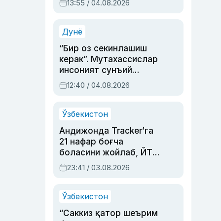
13:55 / 04.08.2026
устаси Римма
Аҳмедованинг
синовларга тўла ҳаёти
Дунё
“Бир оз секинлашиш
керак”. Мутахассислар
инсоният сунъий
интеллектни бошқара
12:40 / 04.08.2026
олмай қолишидан
хавотир билдирди
Ўзбекистон
Андижонда Tracker’га
21 нафар боғча
боласини жойлаб, ЙТҲ
содир этган аёлга суд
23:41 / 03.08.2026
ҳукми ўқилди
Ўзбекистон
“Саккиз қатор шеърим