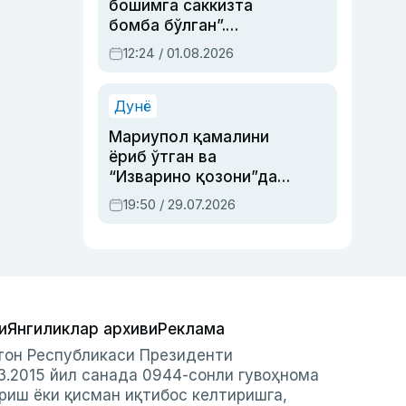
бошимга саккизта
бомба бўлган”.
Абдулла Ориповни
12:24 / 01.08.2026
сиёсий айбловлардан
асраб қолган воқеа
Дунё
Мариупол қамалини
ёриб ўтган ва
“Изварино қозони”дан
чиққан қаҳрамон —
19:50 / 29.07.2026
Украина армияси бош
қўмондони Драпатий
ҳақида
и
Янгиликлар архиви
Реклама
стон Республикаси Президенти
3.2015 йил санада 0944-сонли гувоҳнома
риш ёки қисман иқтибос келтиришга,