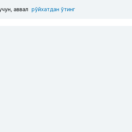
учун, аввал
рўйхатдан ўтинг