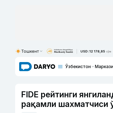
Тошкент
USD :
12 178,85
сўм
Ўзбекистон
Маркази
FIDE рейтинги янгилан
рақамли шахматчиси 