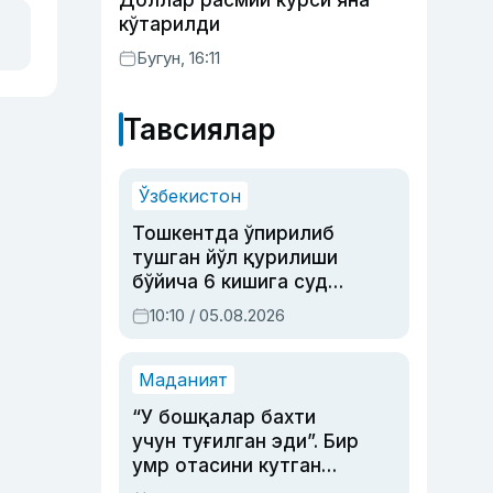
Доллар расмий курси яна
кўтарилди
Бугун, 16:11
Тавсиялар
Ўзбекистон
Тошкентда ўпирилиб
тушган йўл қурилиши
бўйича 6 кишига суд
ҳукми ўқилди
10:10 / 05.08.2026
Маданият
“У бошқалар бахти
учун туғилган эди”. Бир
умр отасини кутган
актриса ва дубльяж