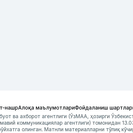
т-нашр
Алоқа маълумотлари
Фойдаланиш шартлар
буот ва ахборот агентлиги (ЎзМАА, ҳозирги Ўзбеки
мавий коммуникациялар агентлиги) томонидан 13.0
ўйхатга олинган. Матнли материалларни тўлиқ кўчи