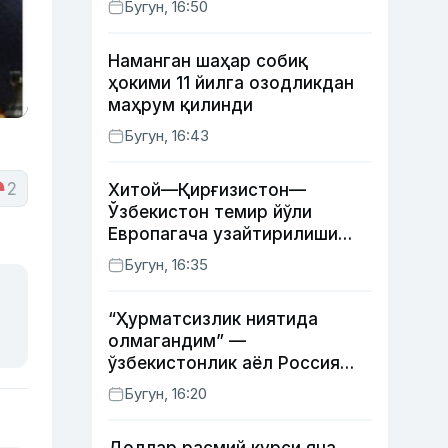
Бугун, 16:50
Наманган шаҳар собиқ
ҳокими 11 йилга озодликдан
маҳрум қилинди
Бугун, 16:43
2
Хитой—Қирғизистон—
Ўзбекистон темир йўли
Европагача узайтирилиши
мумкин
Бугун, 16:35
“Ҳурматсизлик ниятида
олмагандим” —
ўзбекистонлик аёл Россия
давлат рамзлари туширилган
Бугун, 16:20
пояндоз ҳақида