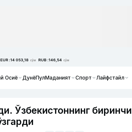
EUR :
RUB :
14 053,18
146,54
сўм
сўм
й Осиё
Дунё
Пул
Маданият
Спорт
Лайфстайл
ди. Ўзбекистоннинг биринчи
ўзгарди